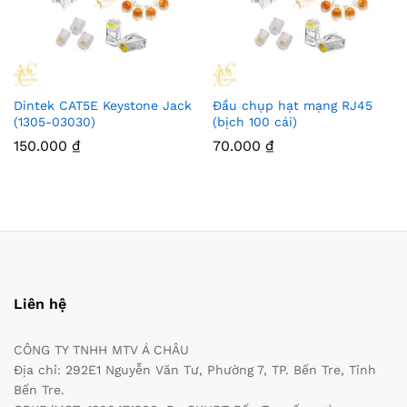
Dintek CAT5E Keystone Jack
Đầu chụp hạt mạng RJ45
(1305-03030)
(bịch 100 cái)
150.000
₫
70.000
₫
Liên hệ
CÔNG TY TNHH MTV Á CHÂU
Địa chỉ: 292E1 Nguyễn Văn Tư, Phường 7, TP. Bến Tre, Tỉnh
Bến Tre.