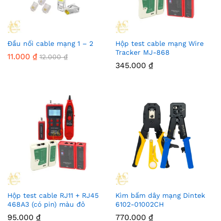
Đầu nối cable mạng 1 – 2
Hộp test cable mạng Wire
Tracker MJ-868
11.000
₫
12.000
₫
345.000
₫
Hộp test cable RJ11 + RJ45
Kìm bấm dây mạng Dintek
468A3 (có pin) màu đỏ
6102-01002CH
95.000
₫
770.000
₫