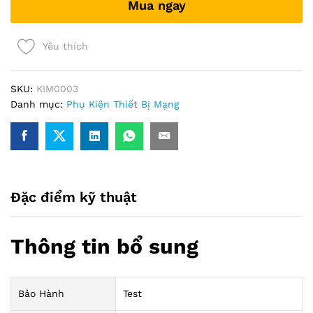
Mua ngay
quantity
Yêu thích
SKU:
KIM0003
Danh mục:
Phụ Kiện Thiết Bị Mạng
Đặc điểm kỹ thuật
Thông tin bổ sung
Bảo Hành
Test