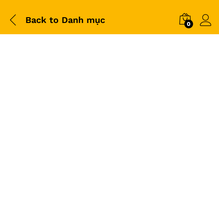
Back to
Danh mục
0