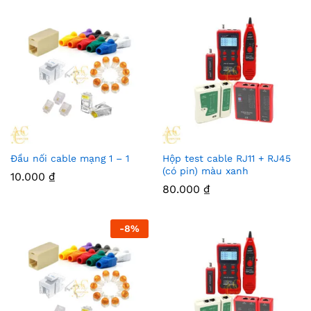
Đầu nối cable mạng 1 – 1
Hộp test cable RJ11 + RJ45
(có pin) màu xanh
10.000
₫
80.000
₫
-
8
%