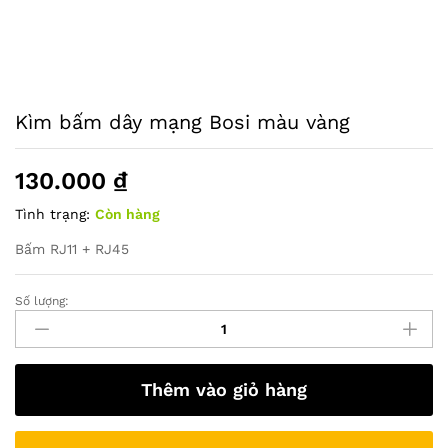
Kìm bấm dây mạng Bosi màu vàng
130.000
₫
Tình trạng:
Còn hàng
Bấm RJ11 + RJ45
Số lượng:
Kìm
bấm
dây
mạng
Thêm vào giỏ hàng
Bosi
màu
vàng