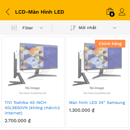
LCD-Màn Hình LED
0
Mới nhất
Filter
Chính hãng
TIVI Toshiba 40 INCH
Màn hình LED 24″ Samsung
40L5650VN (không chân/có
1.300.000
₫
internet)
2.700.000
₫