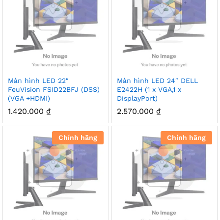
Màn hình LED 22″
Màn hình LED 24″ DELL
FeuVision FSID22BFJ (DSS)
E2422H (1 x VGA,1 x
(VGA +HDMI)
DisplayPort)
1.420.000
₫
2.570.000
₫
Chính hãng
Chính hãng