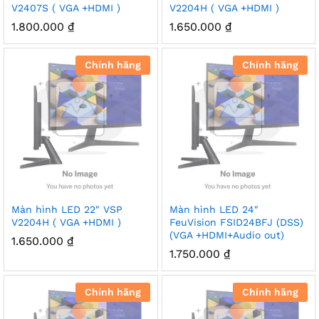
V2407S ( VGA +HDMI )
V2204H ( VGA +HDMI )
1.800.000
₫
1.650.000
₫
Chính hãng
Chính hãng
Màn hình LED 22″ VSP
Màn hình LED 24″
V2204H ( VGA +HDMI )
FeuVision FSID24BFJ (DSS)
(VGA +HDMI+Audio out)
1.650.000
₫
1.750.000
₫
Chính hãng
Chính hãng