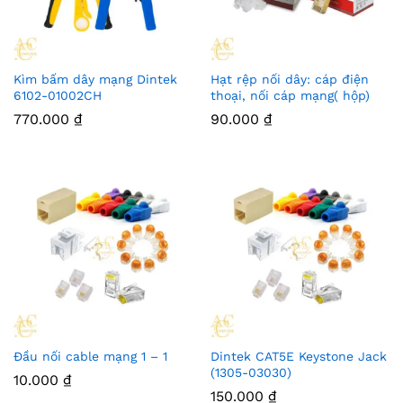
Kìm bấm dây mạng Dintek
Hạt rệp nối dây: cáp điện
6102-01002CH
thoại, nối cáp mạng( hộp)
770.000
₫
90.000
₫
Đầu nối cable mạng 1 – 1
Dintek CAT5E Keystone Jack
(1305-03030)
10.000
₫
150.000
₫