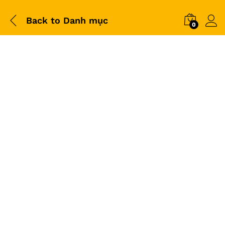
Back to
Danh mục
0