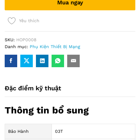
Mua ngay
868
quantity
Yêu thích
SKU:
HOP0008
Danh mục:
Phụ Kiện Thiết Bị Mạng
Đặc điểm kỹ thuật
Thông tin bổ sung
Bảo Hành
03T