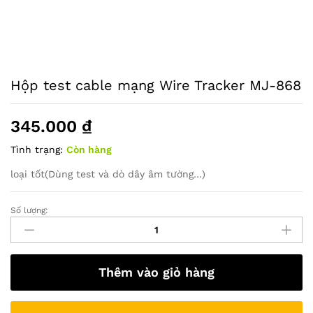
Hộp test cable mạng Wire Tracker MJ-868
345.000
₫
Tình trạng:
Còn hàng
loại tốt(Dùng test và dò dây âm tường…)
Số lượng:
Hộp
test
cable
mạng
Thêm vào giỏ hàng
Wire
Tracker
MJ-