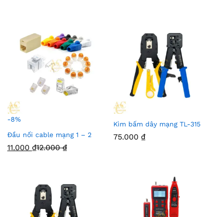
-
8
%
Kìm bấm dây mạng TL-315
Đầu nối cable mạng 1 – 2
75.000
₫
11.000
₫
12.000
₫