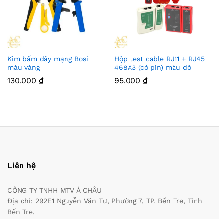
Kìm bấm dây mạng Bosi
Hộp test cable RJ11 + RJ45
màu vàng
468A3 (có pin) màu đỏ
130.000
₫
95.000
₫
Liên hệ
CÔNG TY TNHH MTV Á CHÂU
Địa chỉ: 292E1 Nguyễn Văn Tư, Phường 7, TP. Bến Tre, Tỉnh
Bến Tre.