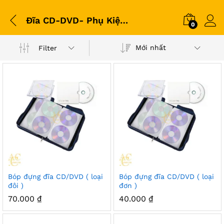
Đĩa CD-DVD- Phụ Kiện Đĩa
0
Mới nhất
Filter
Bóp đựng đĩa CD/DVD ( loại
Bóp đựng đĩa CD/DVD ( loại
đôi )
đơn )
70.000
₫
40.000
₫