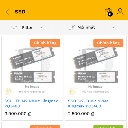
SSD
0
Mới nhất
Filter
Chính hãng
Chính hãng
SSD 1TB M2 NVMe Kingmax
SSD 512GB M2 NVMe
PQ3480
Kingmax PQ3480
3.900.000
₫
2.500.000
₫