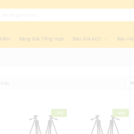
Phẩm
Bảng Giá Tổng Hợp
Báo Giá ACC
Bảo Hà
M
thấy
-
7
%
-
4
%