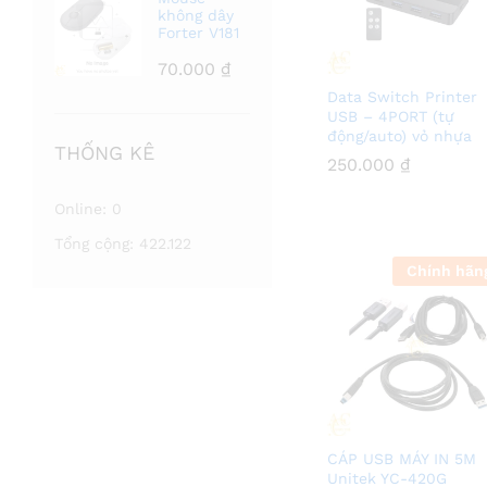
không dây
Forter V181
70.000
₫
Data Switch Printer
USB – 4PORT (tự
động/auto) vỏ nhựa
THỐNG KÊ
250.000
250.000
₫
₫
Online:
0
Tổng cộng:
422.122
Chính hãn
CÁP USB MÁY IN 5M
Unitek YC-420G