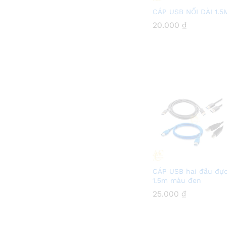
CÁP USB NỐI DÀI 1.5
20.000
20.000
₫
₫
CÁP USB hai đầu đự
1.5m màu đen
25.000
25.000
₫
₫