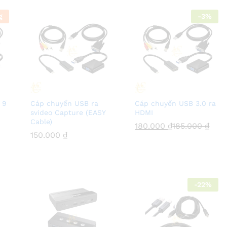
g
-
3
%
 9
Cáp chuyển USB ra
Cáp chuyển USB 3.0 ra
svideo Capture (EASY
HDMI
Cable)
180.000
180.000
₫
₫
185.000
185.000
₫
₫
150.000
150.000
₫
₫
-
22
%