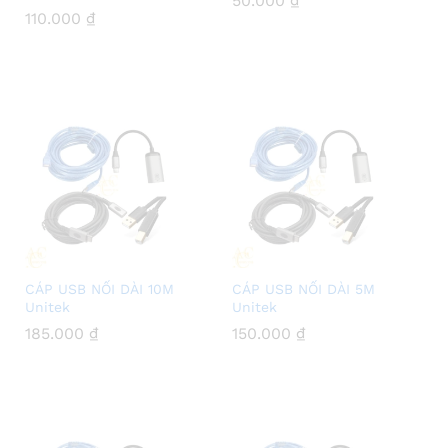
50.000
50.000
₫
₫
110.000
110.000
₫
₫
CÁP USB NỐI DÀI 10M
CÁP USB NỐI DÀI 5M
Unitek
Unitek
185.000
185.000
₫
₫
150.000
150.000
₫
₫