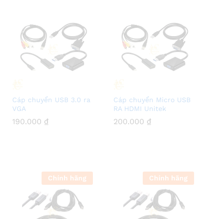
Cáp chuyển USB 3.0 ra
Cáp chuyển Micro USB
VGA
RA HDMI Unitek
190.000
190.000
₫
₫
200.000
200.000
₫
₫
Chính hãng
Chính hãng