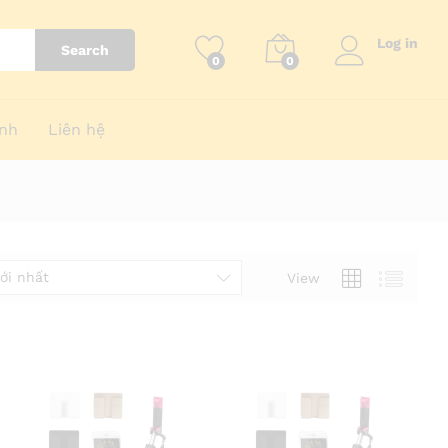
Log in
Search
0
0
nh
Liên hệ
ới nhất
View