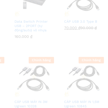
Data Switch Printer
CÁP USB 3.0 Type B
USB – 2PORT (tự
70.000
70.000
₫
₫
90.000
90.000
₫
₫
động/auto) vỏ nhựa
160.000
160.000
₫
₫
g
Chính hãng
Chính hãng
CÁP USB MÁY IN 3M
CÁP USB MÁY IN 1,5M
Ugreen 10328
Ugreen 10845