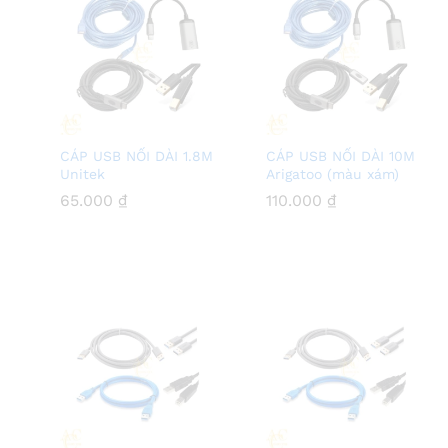
CÁP USB NỐI DÀI 1.8M
CÁP USB NỐI DÀI 10M
Unitek
Arigatoo (màu xám)
65.000
65.000
₫
₫
110.000
110.000
₫
₫