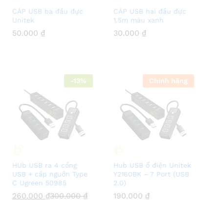
CÁP USB ba đầu đực
CÁP USB hai đầu đực
Unitek
1.5m màu xanh
50.000
50.000
₫
₫
30.000
30.000
₫
₫
-
13
%
Chính hãng
HUb USB ra 4 cổng
Hub USB ổ điện Unitek
USB + cấp nguồn Type
Y2160BK – 7 Port (USB
C Ugreen 50985
2.0)
260.000
260.000
₫
₫
300.000
300.000
₫
₫
190.000
190.000
₫
₫