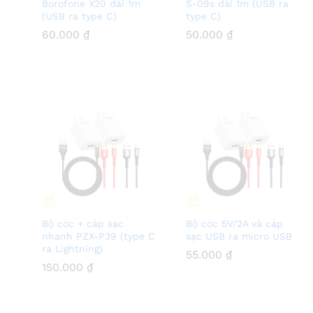
Borofone X20 dài 1m
S-09s dài 1m (USB ra
(USB ra type C)
type C)
60.000
60.000
₫
₫
50.000
50.000
₫
₫
Bộ cóc + cáp sạc
Bộ cóc 5V/2A và cáp
nhanh PZX-P39 (type C
sạc USB ra micro USB
ra Lightning)
55.000
55.000
₫
₫
150.000
150.000
₫
₫