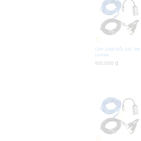
CÁP USB NỐI DÀI 3M
Unitek
100.000
100.000
₫
₫