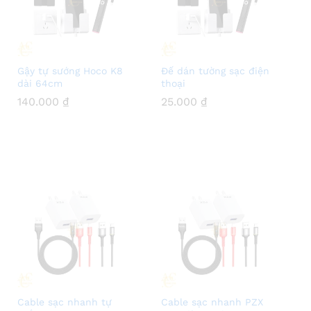
Gậy tự sướng Hoco K8
Đế dán tường sạc điện
dài 64cm
thoại
140.000
140.000
₫
₫
25.000
25.000
₫
₫
Cable sạc nhanh tự
Cable sạc nhanh PZX