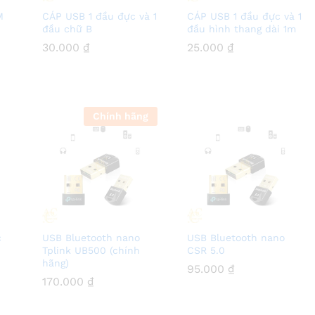
M
CÁP USB 1 đầu đực và 1
CÁP USB 1 đầu đực và 1
đầu chữ B
đầu hình thang dài 1m
30.000
30.000
₫
₫
25.000
25.000
₫
₫
Chính hãng
c
USB Bluetooth nano
USB Bluetooth nano
Tplink UB500 (chính
CSR 5.0
hãng)
95.000
95.000
₫
₫
170.000
170.000
₫
₫