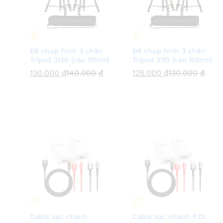
Đế chụp hình 3 chân
Đế chụp hình 3 chân
Tripod 3120 (cao 110cm)
Tripod 3110 (cao 105cm)
130.000
130.000
₫
₫
140.000
140.000
₫
₫
125.000
125.000
₫
₫
130.000
130.000
₫
₫
Cable sạc nhanh
Cable sạc nhanh PZX