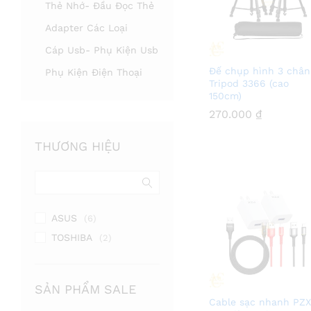
Thẻ Nhớ- Đầu Đọc Thẻ
Adapter Các Loại
Cáp Usb- Phụ Kiện Usb
Đế chụp hình 3 chân
Phụ Kiện Điện Thoại
Tripod 3366 (cao
150cm)
270.000
270.000
₫
₫
THƯƠNG HIỆU
ASUS
(6)
TOSHIBA
(2)
SẢN PHẨM SALE
Cable sạc nhanh PZX