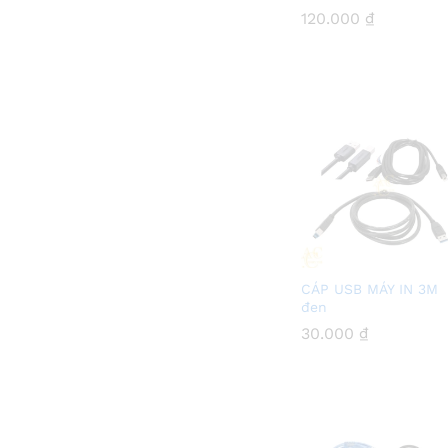
120.000
120.000
₫
₫
CÁP USB MÁY IN 3M
đen
30.000
30.000
₫
₫