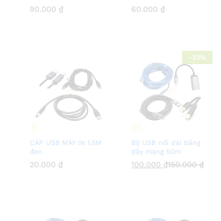
90.000
90.000
₫
₫
60.000
60.000
₫
₫
-
33
%
CÁP USB MÁY IN 1.5M
Bộ USB nối dài bằng
đen
dây mạng 50m
20.000
20.000
₫
₫
100.000
100.000
₫
₫
150.000
150.000
₫
₫