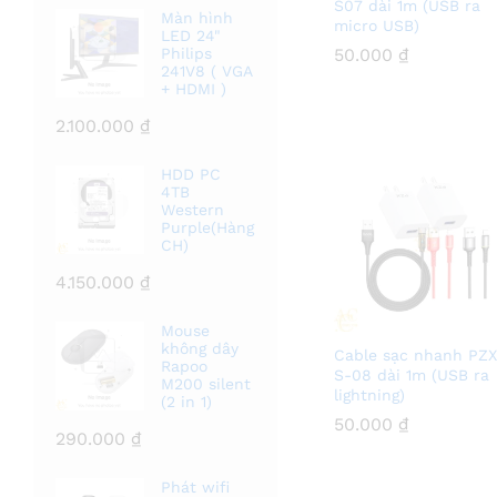
S07 dài 1m (USB ra
Màn hình
micro USB)
LED 24"
50.000
50.000
₫
₫
Philips
241V8 ( VGA
+ HDMI )
2.100.000
₫
HDD PC
4TB
Western
Purple(Hàng
CH)
4.150.000
₫
Mouse
không dây
Cable sạc nhanh PZX
Rapoo
S-08 dài 1m (USB ra
M200 silent
lightning)
(2 in 1)
50.000
50.000
₫
₫
290.000
₫
Phát wifi