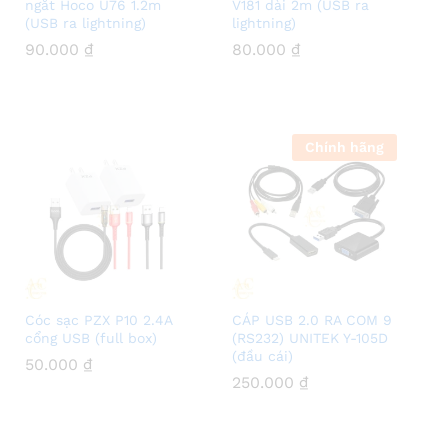
ngắt Hoco U76 1.2m
V181 dài 2m (USB ra
(USB ra lightning)
lightning)
90.000
90.000
₫
₫
80.000
80.000
₫
₫
Chính hãng
Cóc sạc PZX P10 2.4A
CÁP USB 2.0 RA COM 9
cổng USB (full box)
(RS232) UNITEK Y-105D
(đầu cái)
50.000
50.000
₫
₫
250.000
250.000
₫
₫