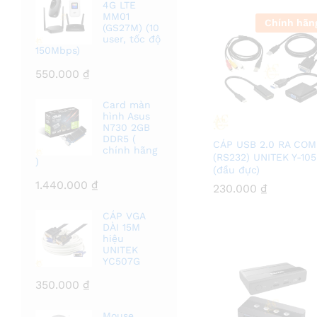
4G LTE
MM01
Chính hãn
(GS27M) (10
user, tốc độ
150Mbps)
550.000
₫
Card màn
hình Asus
N730 2GB
DDR5 (
CÁP USB 2.0 RA COM
chính hãng
(RS232) UNITEK Y-105
)
(đầu đực)
1.440.000
₫
230.000
230.000
₫
₫
CÁP VGA
DÀI 15M
hiệu
UNITEK
YC507G
350.000
₫
Mouse