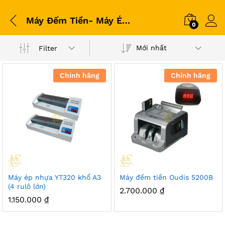
Máy Đếm Tiền- Máy Ép Nhựa
0
Mới nhất
Filter
Chính hãng
Chính hãng
Máy ép nhựa YT320 khổ A3
Máy đếm tiền Oudis 5200B
(4 rulô lớn)
2.700.000
₫
1.150.000
₫