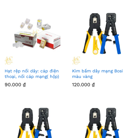
Hạt rệp nối dây: cáp điện
Kìm bấm dây mạng Bosi
thoại, nối cáp mạng( hộp)
màu vàng
90.000
₫
120.000
₫