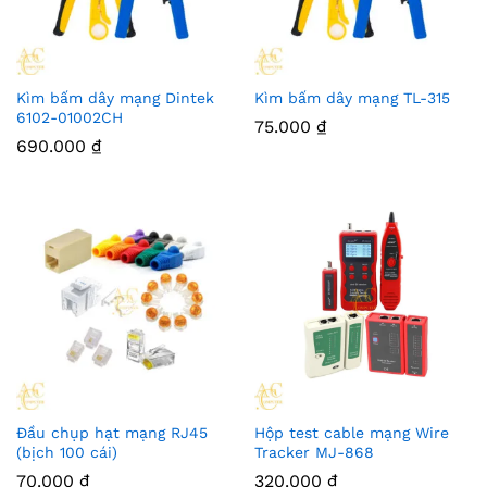
Kìm bấm dây mạng Dintek
Kìm bấm dây mạng TL-315
6102-01002CH
75.000
₫
690.000
₫
Đầu chụp hạt mạng RJ45
Hộp test cable mạng Wire
(bịch 100 cái)
Tracker MJ-868
70.000
₫
320.000
₫