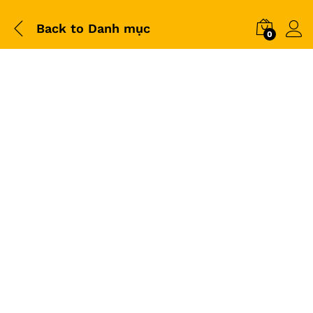
Back to
Danh mục
0