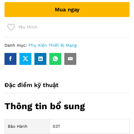
(có
Mua ngay
pin)
màu
xanh
Yêu thích
quantity
Danh mục:
Phụ Kiện Thiết Bị Mạng
Đặc điểm kỹ thuật
Thông tin bổ sung
Bảo Hành
03T