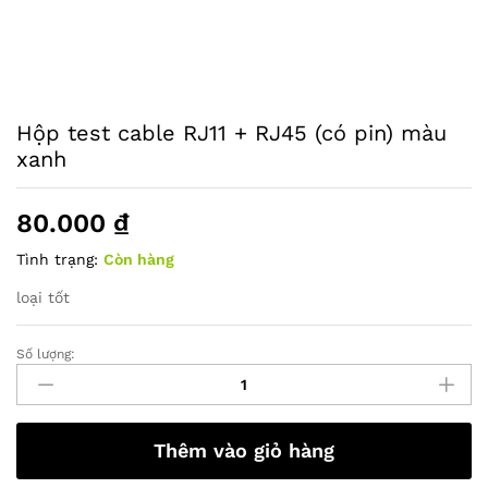
Hộp test cable RJ11 + RJ45 (có pin) màu
xanh
80.000
₫
Tình trạng:
Còn hàng
loại tốt
Số lượng:
Hộp
test
cable
RJ11
Thêm vào giỏ hàng
+
RJ45