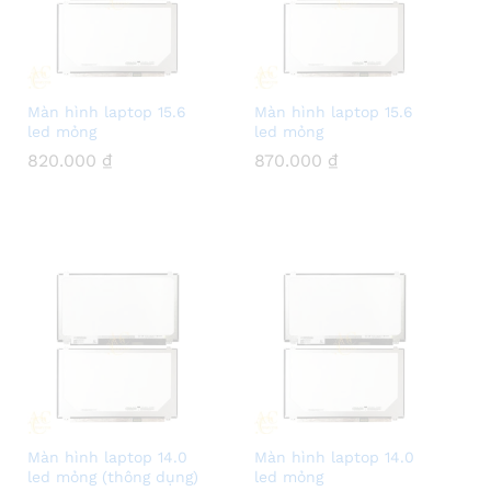
Màn hình laptop 15.6
Màn hình laptop 15.6
led mỏng
led mỏng
820.000
820.000
₫
₫
870.000
870.000
₫
₫
Màn hình laptop 14.0
Màn hình laptop 14.0
led mỏng (thông dụng)
led mỏng