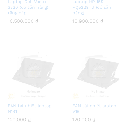
Laptop Dell Vostro
Laptop HP 15S-
3520 (có sẵn hàng)
FQ5228TU (có sẵn
tặng cặp
hàng)
10.500.000
10.500.000
₫
₫
10.900.000
10.900.000
₫
₫
FAN tải nhiệt laptop
FAN tải nhiệt laptop
N191
V19
120.000
120.000
₫
₫
120.000
120.000
₫
₫