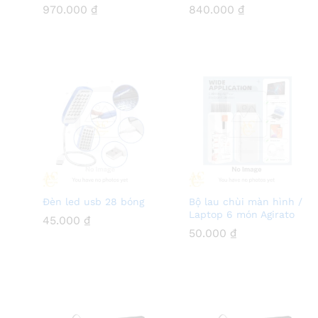
970.000
970.000
₫
₫
840.000
840.000
₫
₫
Đèn led usb 28 bóng
Bộ lau chùi màn hình /
Laptop 6 món Agirato
45.000
45.000
₫
₫
50.000
50.000
₫
₫