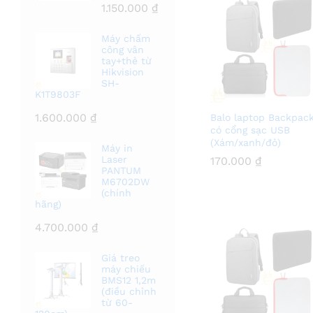
1.150.000
₫
Máy chấm
công vân
tay+thẻ từ
Hikvision
SH-
K1T9803F
1.600.000
₫
Balo laptop Backpac
có cổng sạc USB
(Xám/xanh/đỏ)
Máy in
Laser
170.000
170.000
₫
₫
PANTUM
M6702DW
(chính
hãng)
4.700.000
₫
Giá treo
máy chiếu
BMS12 1,2m
(điều chỉnh
từ 60-