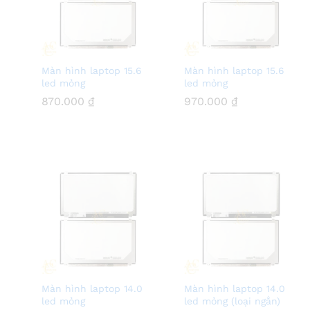
Màn hình laptop 15.6
Màn hình laptop 15.6
led mỏng
led mỏng
870.000
870.000
₫
₫
970.000
970.000
₫
₫
Màn hình laptop 14.0
Màn hình laptop 14.0
led mỏng
led mỏng (loại ngắn)