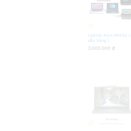
Laptop Asus A541U( 
sẵn hàng )
3.000.000
3.000.000
₫
₫