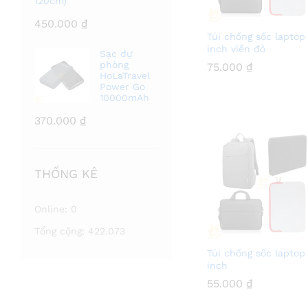
120cm)
450.000
₫
Túi chống sốc laptop 
inch viền đỏ
Sạc dự
phòng
75.000
75.000
₫
₫
HoLaTravel
Power Go
10000mAh
370.000
₫
THỐNG KÊ
Online:
0
Tổng cộng:
422.073
Túi chống sốc laptop
inch
55.000
55.000
₫
₫