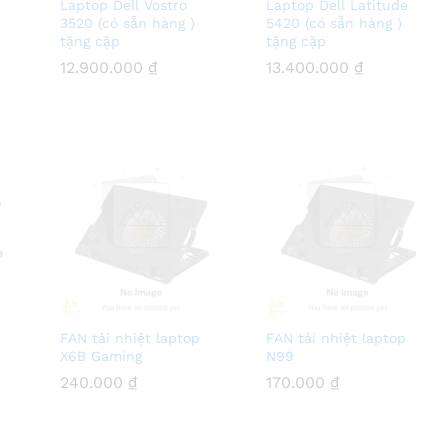
Laptop Dell Vostro
Laptop Dell Latitude
3520 (có sẵn hàng )
5420 (có sẵn hàng )
tặng cặp
tặng cặp
12.900.000
12.900.000
₫
₫
13.400.000
13.400.000
₫
₫
FAN tải nhiệt laptop
FAN tải nhiệt laptop
X6B Gaming
N99
240.000
240.000
₫
₫
170.000
170.000
₫
₫