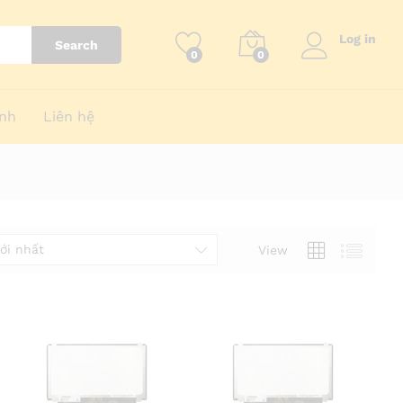
Log in
Search
0
0
nh
Liên hệ
ới nhất
View