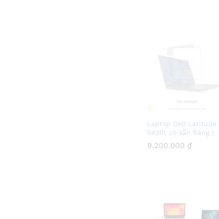
Laptop Dell Latitude
5420( có sẵn hàng )
9.200.000
9.200.000
₫
₫