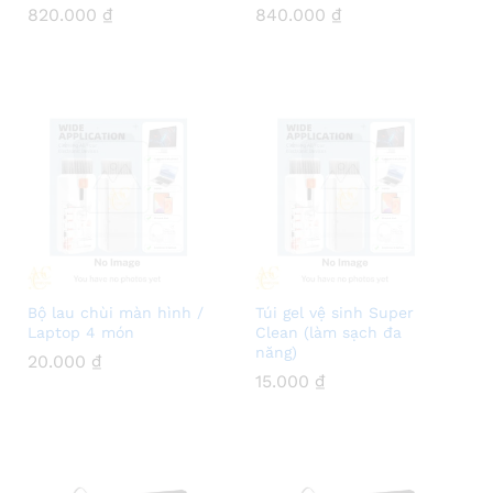
820.000
820.000
₫
₫
840.000
840.000
₫
₫
Bộ lau chùi màn hình /
Túi gel vệ sinh Super
Laptop 4 món
Clean (làm sạch đa
năng)
20.000
20.000
₫
₫
15.000
15.000
₫
₫