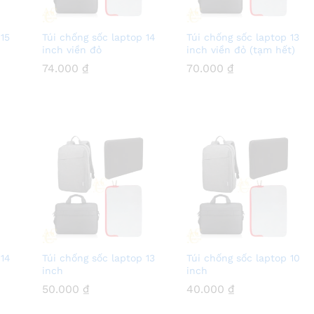
15
Túi chống sốc laptop 14
Túi chống sốc laptop 13
inch viền đỏ
inch viền đỏ (tạm hết)
74.000
74.000
₫
₫
70.000
70.000
₫
₫
 14
Túi chống sốc laptop 13
Túi chống sốc laptop 10
inch
inch
50.000
50.000
₫
₫
40.000
40.000
₫
₫