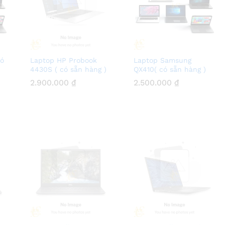
có
Laptop HP Probook
Laptop Samsung
4430S ( có sẵn hàng )
QX410( có sẵn hàng )
2.900.000
2.900.000
₫
₫
2.500.000
2.500.000
₫
₫