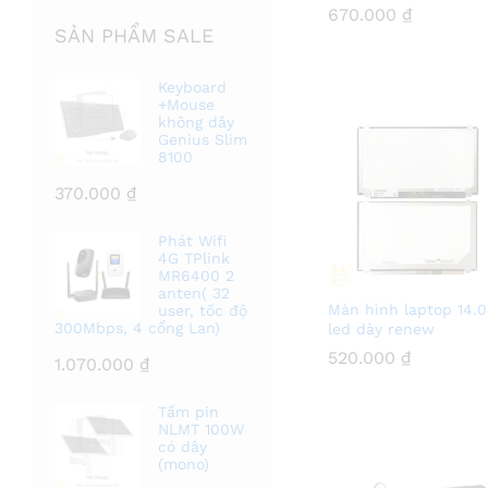
670.000
670.000
₫
₫
SẢN PHẨM SALE
Keyboard
+Mouse
không dây
Genius Slim
8100
370.000
₫
Phát Wifi
4G TPlink
MR6400 2
anten( 32
Màn hình laptop 14.0
user, tốc độ
300Mbps, 4 cổng Lan)
led dày renew
520.000
520.000
₫
₫
1.070.000
₫
Tấm pin
NLMT 100W
có dây
(mono)