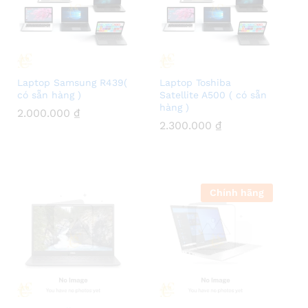
Laptop Samsung R439(
Laptop Toshiba
có sẵn hàng )
Satellite A500 ( có sẵn
hàng )
2.000.000
2.000.000
₫
₫
2.300.000
2.300.000
₫
₫
Chính hãng