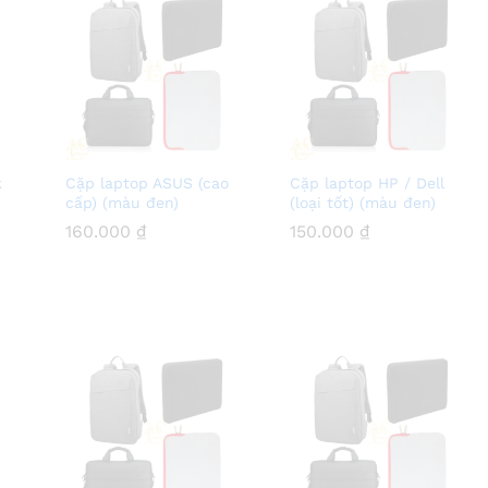
k
Cặp laptop ASUS (cao
Cặp laptop HP / Dell
cấp) (màu đen)
(loại tốt) (màu đen)
160.000
160.000
₫
₫
150.000
150.000
₫
₫