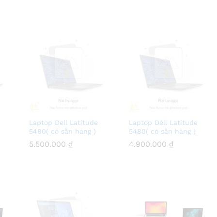
Laptop Dell Latitude
Laptop Dell Latitude
5480( có sẵn hàng )
5480( có sẵn hàng )
5.500.000
5.500.000
₫
₫
4.900.000
4.900.000
₫
₫