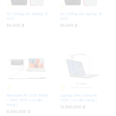
Túi chống sốc laptop 17
Túi chống sốc laptop 15
inch
inch
60.000
60.000
₫
₫
55.000
55.000
₫
₫
Macbook Air 2017 A1466
Laptop Dell Latitude
– EMC 3178 ( có sẵn
7320 ( có sẵn hàng )
hàng )
13.500.000
13.500.000
₫
₫
9.500.000
9.500.000
₫
₫