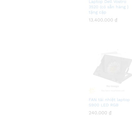
Laptop Dell Vostro
3520 (có sẵn hàng )
tặng cặp
13.400.000
13.400.000
₫
₫
FAN tải nhiệt laptop
S900 LED RGB
240.000
240.000
₫
₫