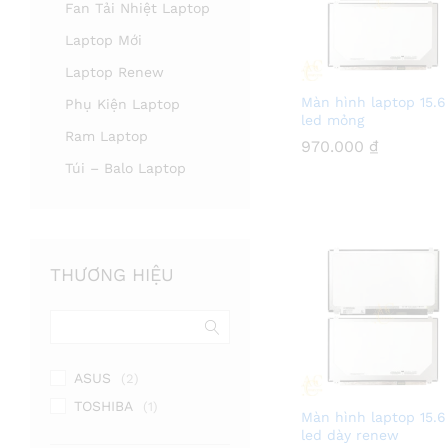
Fan Tải Nhiệt Laptop
Laptop Mới
Laptop Renew
Màn hình laptop 15.6
Phụ Kiện Laptop
led mỏng
Ram Laptop
970.000
970.000
₫
₫
Túi – Balo Laptop
THƯƠNG HIỆU
ASUS
(2)
TOSHIBA
(1)
Màn hình laptop 15.6
led dày renew