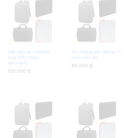
Cặp laptop Coolbell
Túi chống sốc laptop 17
(loại tốt) (màu
inch viền đỏ
đen/xám)
85.000
85.000
₫
₫
120.000
120.000
₫
₫