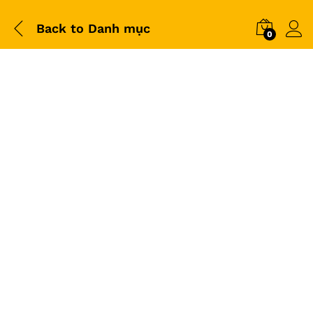
Back to
Danh mục
0