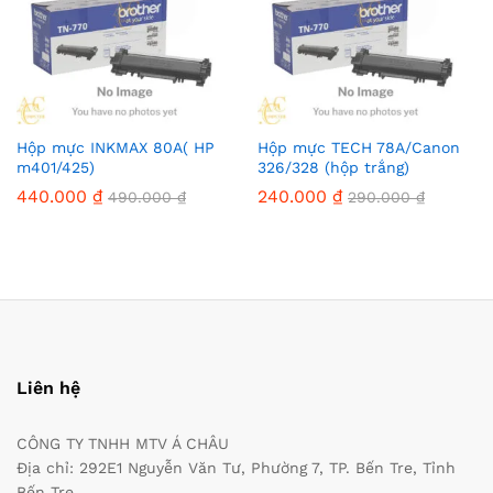
Hộp mực INKMAX 80A( HP
Hộp mực TECH 78A/Canon
m401/425)
326/328 (hộp trắng)
440.000
₫
240.000
₫
490.000
₫
290.000
₫
Liên hệ
CÔNG TY TNHH MTV Á CHÂU
Địa chỉ: 292E1 Nguyễn Văn Tư, Phường 7, TP. Bến Tre, Tỉnh
Bến Tre.