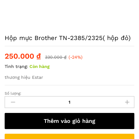
Hộp mực Brother TN-2385/2325( hộp đỏ)
250.000
₫
330.000
₫
(-24%)
Tình trạng:
Còn hàng
thương hiệu Estar
Số lượng:
Hộp
mực
Brother
TN-
Thêm vào giỏ hàng
2385/2325(
hộp
đỏ)