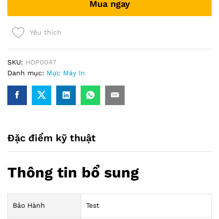
Mua ngay
quantity
Yêu thích
SKU:
HOP0047
Danh mục:
Mực Máy In
Đặc điểm kỹ thuật
Thông tin bổ sung
Bảo Hành
Test