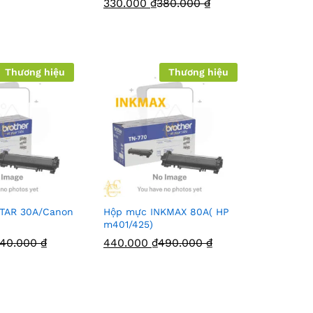
330.000
₫
380.000
₫
Thương hiệu
Thương hiệu
TAR 30A/Canon
Hộp mực INKMAX 80A( HP
m401/425)
40.000
₫
440.000
₫
490.000
₫