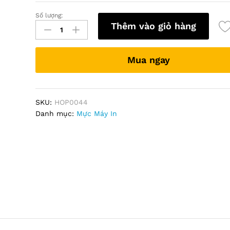
Số lượng:
Hộp
Thêm vào giỏ hàng
mực
HP
16A
Mua ngay
(khổ
A3)
quantity
SKU:
HOP0044
Danh mục:
Mực Máy In