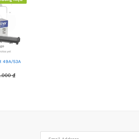
R 49A/53A
0.000
₫