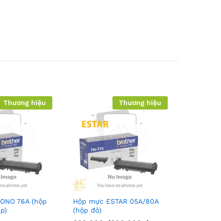
Thương hiệu
Thương hiệu
ONO 76A (hộp
Hộp mực ESTAR 05A/80A
íp)
(hộp đỏ)