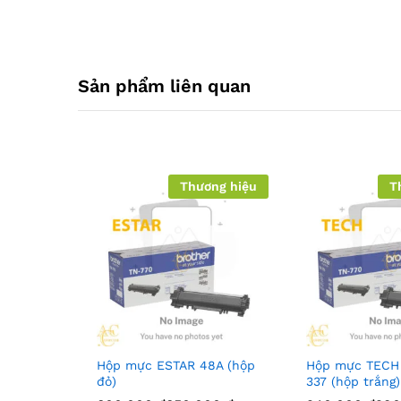
Sản phẩm liên quan
Thương hiệu
T
Hộp mực ESTAR 48A (hộp
Hộp mực TECH
đỏ)
337 (hộp trắng)