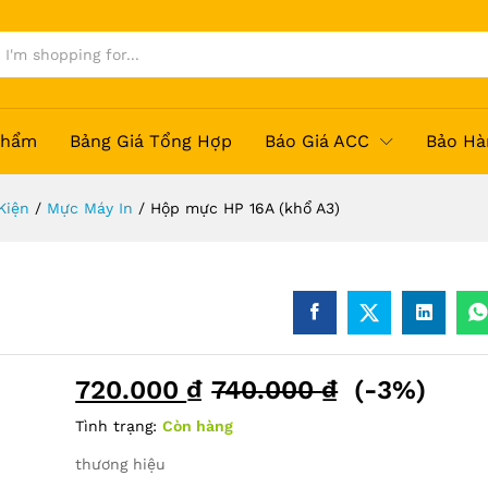
Phẩm
Bảng Giá Tổng Hợp
Báo Giá ACC
Bảo Hà
Kiện
/
Mực Máy In
/
Hộp mực HP 16A (khổ A3)
720.000
₫
740.000
₫
(-3%)
Tình trạng:
Còn hàng
thương hiệu