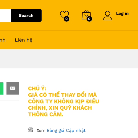
Log in
Search
0
0
nh
Liên hệ
CHÚ Ý:
GIÁ CÓ THỂ THAY ĐỔI MÀ
CÔNG TY KHÔNG KỊP ĐIỀU
CHỈNH, XIN QUÝ KHÁCH
THÔNG CẢM.
Xem
Bảng giá Cập nhật