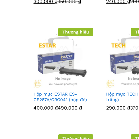
300.000
₫
350.000
₫
240.000
₫
29
Thương hiệu
T
Hộp mực ESTAR ES-
Hộp mực TECH 
CF287A/CRG041 (hộp đỏ)
trắng)
400.000
₫
490.000
₫
290.000
₫
370
Thương hiệu
T