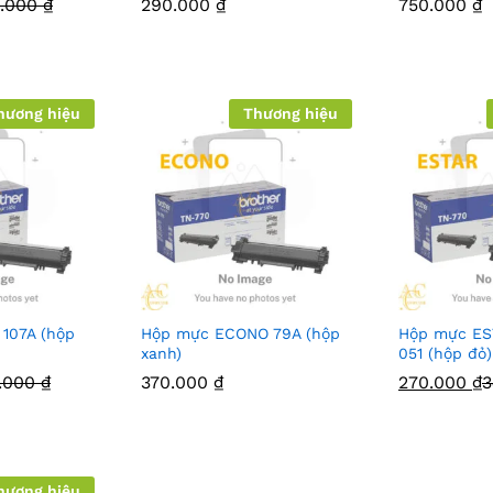
0.000
₫
290.000
₫
750.000
₫
hương hiệu
Thương hiệu
107A (hộp
Hộp mực ECONO 79A (hộp
Hộp mực ES
xanh)
051 (hộp đỏ)
.000
₫
370.000
₫
270.000
₫
3
hương hiệu