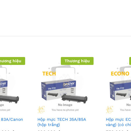
hương hiệu
Thương hiệu
 83A/Canon
Hộp mực TECH 35A/85A
Hộp mực EC
(hộp trắng)
vàng) (có ch