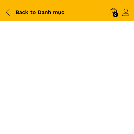
Back to
Danh mục
0