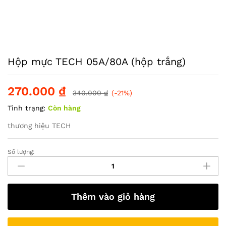
Hộp mực TECH 05A/80A (hộp trắng)
270.000
₫
340.000
₫
(-21%)
Tình trạng:
Còn hàng
thương hiệu TECH
Số lượng:
Hộp
mực
TECH
05A/80A
Thêm vào giỏ hàng
(hộp
trắng)
quantity