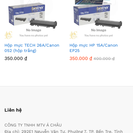
Hộp mực TECH 26A/Canon
Hộp mực HP 15A/Canon
052 (hộp trắng)
EP25
350.000
₫
350.000
₫
400.000
₫
Liên hệ
CÔNG TY TNHH MTV Á CHÂU
Địa chỉ: 292E1 Nguyễn Văn Tư, Phường 7, TP. Bến Tre, Tỉnh