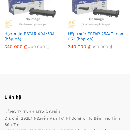
Hộp mực ESTAR 49A/53A
Hộp mực ESTAR 26A/Canon
(hộp đỏ)
052 (hộp đỏ)
340.000
₫
340.000
₫
400.000
₫
390.000
₫
Liên hệ
CÔNG TY TNHH MTV Á CHÂU
Địa chỉ: 292E1 Nguyễn Văn Tư, Phường 7, TP. Bến Tre, Tỉnh
Bến Tre.