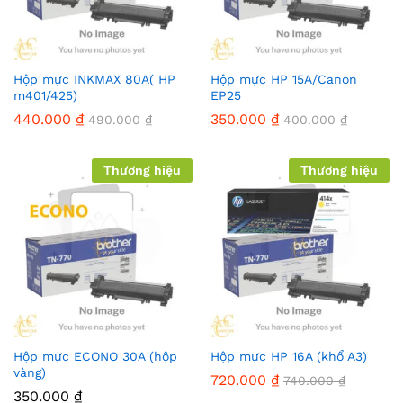
Hộp mực INKMAX 80A( HP
Hộp mực HP 15A/Canon
m401/425)
EP25
440.000
₫
350.000
₫
490.000
₫
400.000
₫
Thương hiệu
Thương hiệu
Hộp mực ECONO 30A (hộp
Hộp mực HP 16A (khổ A3)
vàng)
720.000
₫
740.000
₫
350.000
₫