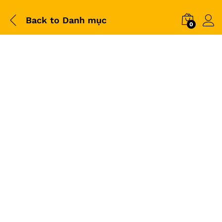
Back to
Danh mục
0