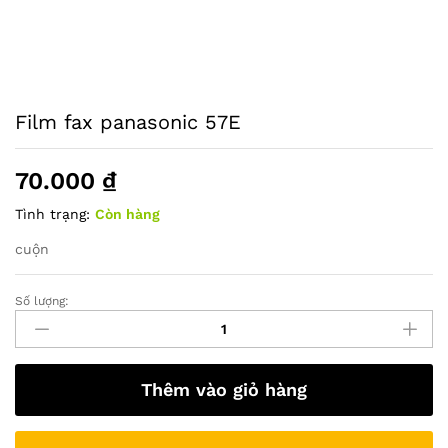
Film fax panasonic 57E
70.000
₫
Tình trạng:
Còn hàng
cuộn
Số lượng:
Film
fax
panasonic
57E
Thêm vào giỏ hàng
quantity