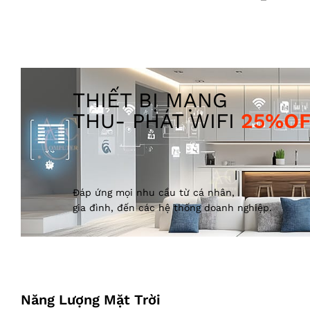
THIẾT BỊ MẠNG
THU- PHÁT WIFI
25%OF
Đáp ứng mọi nhu cầu từ cá nhân,
gia đình, đến các hệ thống doanh nghiệp.
Năng Lượng Mặt Trời