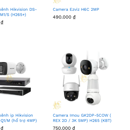
kênh Hikvision DS-
Camera Ezviz H6C 2MP
M1/S (H265+)
490.000
₫
0
₫
kênh ip Hikvision
Camera Imou GK2DP-5COW (
-Q1/M (hổ trợ 4MP)
REX 2D / 3K 5MP) H265 (KBT)
0
₫
750.000
₫