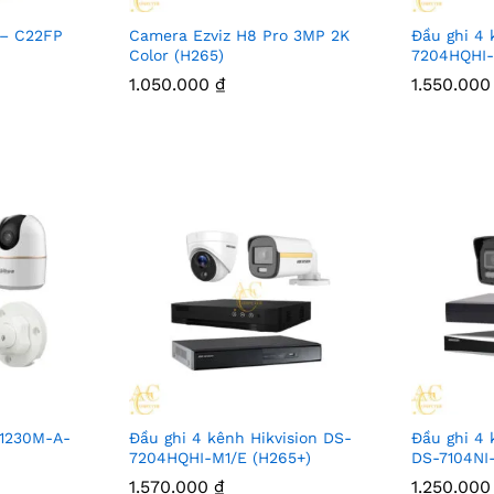
 – C22FP
Camera Ezviz H8 Pro 3MP 2K
Đầu ghi 4 
Color (H265)
7204HQHI-
1.050.000
₫
1.550.00
1230M-A-
Đầu ghi 4 kênh Hikvision DS-
Đầu ghi 4 
7204HQHI-M1/E (H265+)
DS-7104NI
1.570.000
₫
1.250.00