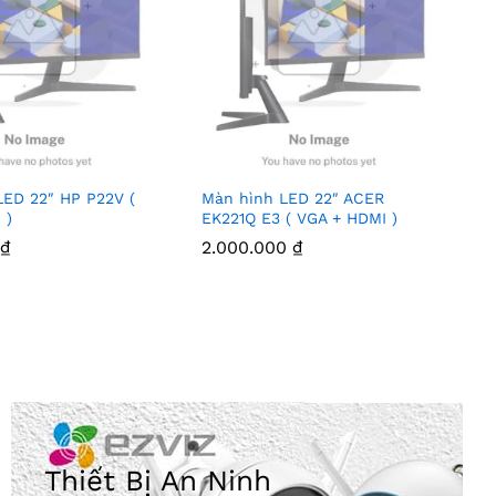
LED 22″ HP P22V (
Màn hình LED 22″ ACER
 )
EK221Q E3 ( VGA + HDMI )
0
₫
2.000.000
₫
Thiết Bị An Ninh