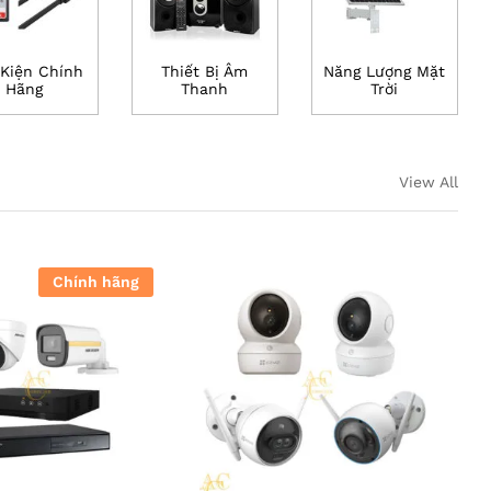
Kiện Chính
Thiết Bị Âm
Năng Lượng Mặt
Hãng
Thanh
Trời
View All
Chính hãng