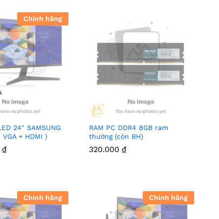
Ngay
Chính hãng
 LED 24″ SAMSUNG
RAM PC DDR4 8GB ram
( VGA + HDMI )
thường (còn BH)
0
₫
320.000
₫
Chính hãng
Chính hãng