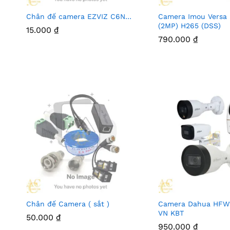
Chân đế camera EZVIZ C6N…
Camera Imou Versa
(2MP) H265 (DSS)
15.000
₫
790.000
₫
Chân đế Camera ( sắt )
Camera Dahua HFW
VN KBT
50.000
₫
950.000
₫