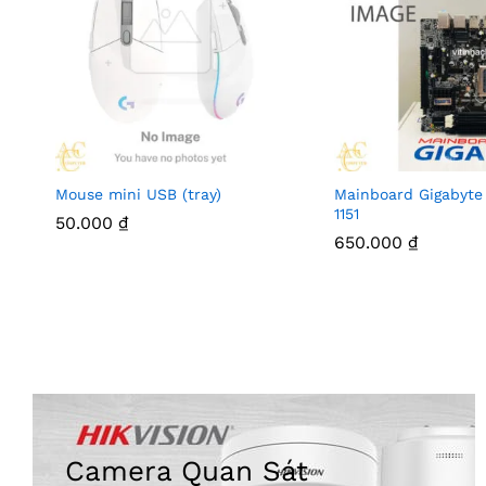
Mouse mini USB (tray)
Mainboard Gigabyte
1151
50.000
₫
650.000
₫
Camera Quan Sát