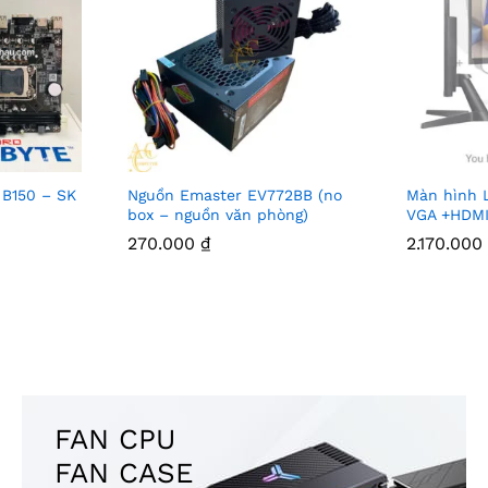
 B150 – SK
Nguồn Emaster EV772BB (no
Màn hình 
box – nguồn văn phòng)
VGA +HDMI
270.000
₫
2.170.00
FAN CPU
FAN CASE