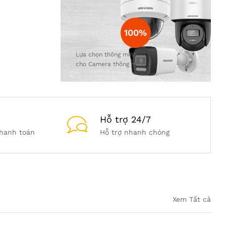
g
đ
100%
ầ
Lựa chọn thông minh
u
cho Camera thông minh
B
Ế
Hỗ trợ 24/7
N
hanh toán
Hỗ trợ nhanh chóng
T
R
E
Xem Tất cả
Xem