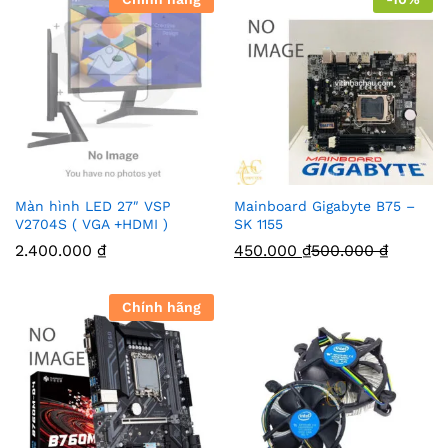
Màn hình LED 27″ VSP
Mainboard Gigabyte B75 –
V2704S ( VGA +HDMI )
SK 1155
2.400.000
₫
450.000
₫
500.000
₫
Chính hãng