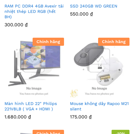
RAM PC DDR4 4GB Avexir tải
SSD 240GB WD GREEN
nhiệt thép LED RGB (hết
550.000
₫
BH)
300.000
₫
Chính hãng
Chính hãng
Màn hình LED 22″ Philips
Mouse không dây Rapoo M21
221V8LB ( VGA + HDMI )
silent
1.680.000
₫
175.000
₫
Chính hãng
-
10
%