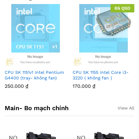
Đã QSD
CPU SK 1151v1 Intel Pentium
CPU SK 1155 Intel Core i3-
G4400 (tray- không fan)
3220 ( không fan )
250.000
₫
170.000
₫
Main- Bo mạch chính
View All