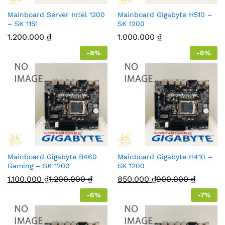
Mainboard Server Intel 1200
Mainboard Gigabyte H510 –
– SK 1151
SK 1200
1.200.000
₫
1.000.000
₫
-
8
%
-
6
%
Mainboard Gigabyte B460
Mainboard Gigabyte H410 –
Gaming – SK 1200
SK 1200
1.100.000
₫
1.200.000
₫
850.000
₫
900.000
₫
-
6
%
-
7
%