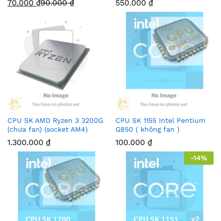
70.000
₫
90.000
₫
550.000
₫
CPU SK AMD Ryzen 3 3200G
CPU SK 1155 Intel Pentium
(chưa fan) (socket AM4)
G850 ( không fan )
1.300.000
₫
100.000
₫
-
14
%