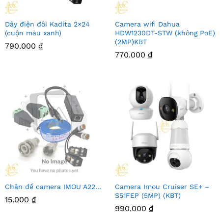
Dây điện đôi Kadita 2×24
Camera wifi Dahua
(cuộn màu xanh)
HDW1230DT-STW (không PoE)
(2MP)KBT
790.000
₫
770.000
₫
Chân đế camera IMOU A22…
Camera Imou Cruiser SE+ –
S51FEP (5MP) (KBT)
15.000
₫
990.000
₫