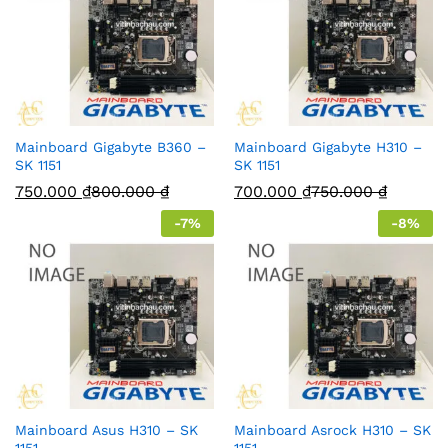
Mainboard Gigabyte B360 –
Mainboard Gigabyte H310 –
SK 1151
SK 1151
750.000
₫
800.000
₫
700.000
₫
750.000
₫
-
7
%
-
8
%
Mainboard Asus H310 – SK
Mainboard Asrock H310 – SK