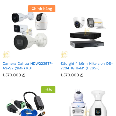
Chính hãng
Camera Dahua HDW2239TP-
Đầu ghi 4 kênh Hikvision DS-
AS-S2 (2MP) KBT
7204HGHI-M1 (H265+)
1.370.000
₫
1.370.000
₫
-
6
%