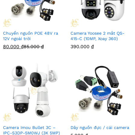
Chuyển nguồn POE 48V ra
Camera Yoosee 2 mắt QS-
12V ngoài trời
415-C (10MP, Xoay 360)
80.000
₫
85.000
₫
390.000
₫
Camera Imou Bullet 3C –
Dây nguồn đực / cái camera
IPC-S3DP-5M0WJ (3K 5MP)