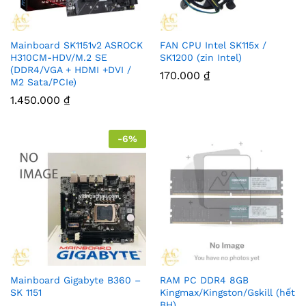
Mainboard SK1151v2 ASROCK
FAN CPU Intel SK115x /
H310CM-HDV/M.2 SE
SK1200 (zin Intel)
(DDR4/VGA + HDMI +DVI /
170.000
₫
M2 Sata/PCIe)
1.450.000
₫
-
6
%
Mainboard Gigabyte B360 –
RAM PC DDR4 8GB
SK 1151
Kingmax/Kingston/Gskill (hết
BH)