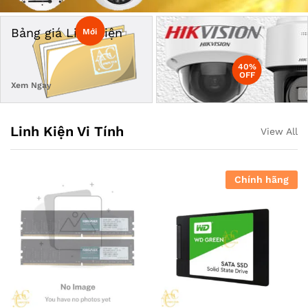
Bảng giá Linh Kiện
Mới
40%
OFF
Xem Ngay
Linh Kiện Vi Tính
View All
Chính hãng