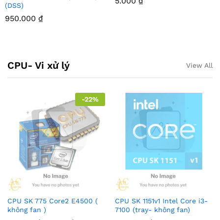
5.000
₫
(DSS)
950.000
₫
CPU- Vi xử lý
View All
-
22
%
CPU SK 775 Core2 E4500 (
CPU SK 1151v1 Intel Core i3-
không fan )
7100 (tray- không fan)