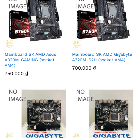
Mainboard SK AMD Asus
Mainboard SK AMD Gigabyte
A320M-GAMING (socket
A320M-S2H (socket AM4)
AM4)
700.000
₫
750.000
₫