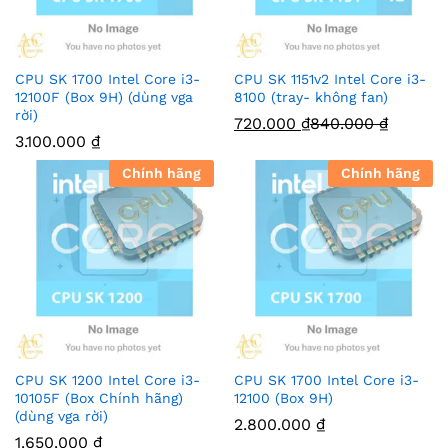
CPU SK 1700 Intel Core i3-
CPU SK 1151v2 Intel Core i3-
12100F (Box 9H) (dùng vga
8100 (tray- không fan)
rời)
720.000
₫
840.000
₫
3.100.000
₫
Chính hãng
Chính hãng
CPU SK 1200 Intel Core i3-
CPU SK 1700 Intel Core i3-
10105F (Box Chính hãng)
12100 (Box 9H)
(dùng vga rời)
2.800.000
₫
1.650.000
₫