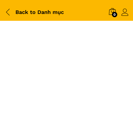
Back to
Danh mục
0