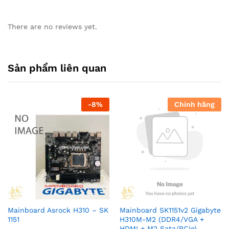
There are no reviews yet.
Sản phẩm liên quan
-
8
%
Chính hãng
Mainboard Asrock H310 – SK
Mainboard SK1151v2 Gigabyte
1151
H310M-M2 (DDR4/VGA +
HDMI + M2 Sata/PCIe)