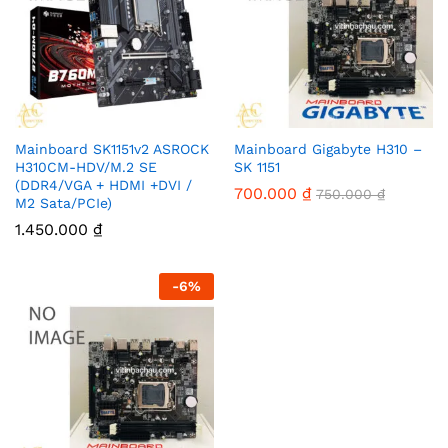
Mainboard SK1151v2 ASROCK
Mainboard Gigabyte H310 –
H310CM-HDV/M.2 SE
SK 1151
(DDR4/VGA + HDMI +DVI /
700.000
₫
750.000
₫
M2 Sata/PCIe)
1.450.000
₫
-
6
%