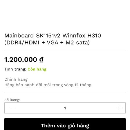
Mainboard SK1151v2 Winnfox H310
(DDR4/HDMI + VGA + M2 sata)
1.200.000
₫
Tình trạng:
Còn hàng
Chính hãng
Hãng bảo hành đổi mới trong vòng 12 tháng
Số lượng:
Mainboard
SK1151v2
Winnfox
H310
Thêm vào giỏ hàng
(DDR4/HDMI