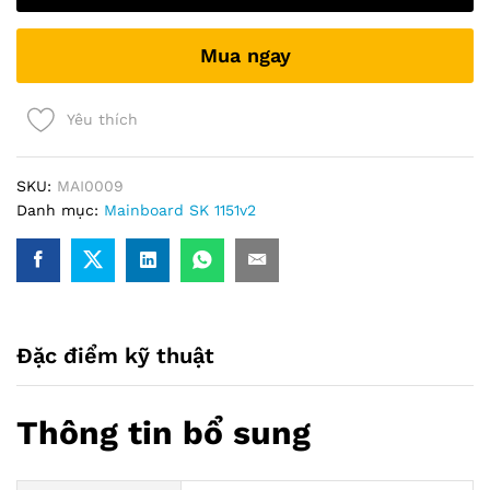
+
VGA
Mua ngay
+
M2
sata)
Yêu thích
quantity
SKU:
MAI0009
Danh mục:
Mainboard SK 1151v2
Đặc điểm kỹ thuật
Thông tin bổ sung