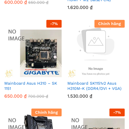
600.000
₫
650.000
₫
1.620.000
₫
-
7
%
Chính hãng
Mainboard Asus H310 – SK
Mainboard SK1151v2 Asus
1151
H310M-K (DDR4/DVI + VGA)
650.000
₫
1.530.000
₫
700.000
₫
Chính hãng
-
7
%