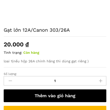
Gạt lớn 12A/Canon 303/26A
20.000
₫
Tình trạng:
Còn hàng
loai 1(nếu hộp 26A chính hãng thì dùng gạt riêng )
Số lượng:
Gạt
lớn
12A/Canon
303/26A
Thêm vào giỏ hàng
quantity