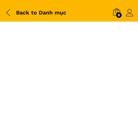
Back to
Danh mục
0