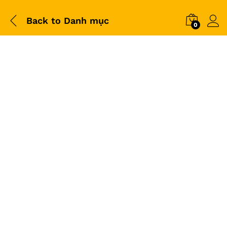
Back to
Danh mục
0