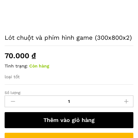
Lót chuột và phím hình game (300x800x2)
70.000
₫
Tình trạng:
Còn hàng
loại tốt
Số lượng:
Lót
chuột
và
phím
Thêm vào giỏ hàng
hình
game
(300x800x2)