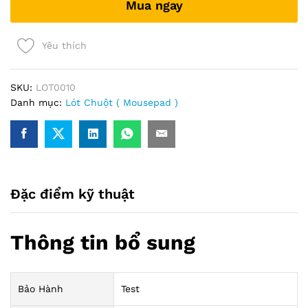
Mua ngay
quantity
Yêu thích
SKU:
LOT0010
Danh mục:
Lót Chuột ( Mousepad )
Đặc điểm kỹ thuật
Thông tin bổ sung
Bảo Hành
Test