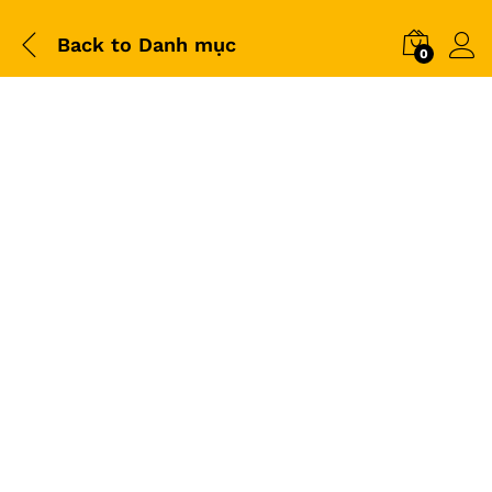
Back to
Danh mục
0