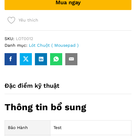
Mua ngay
quantity
Yêu thích
SKU:
LOT0012
Danh mục:
Lót Chuột ( Mousepad )
Đặc điểm kỹ thuật
Thông tin bổ sung
Bảo Hành
Test