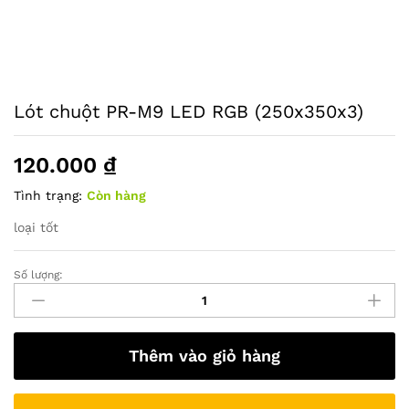
Lót chuột PR-M9 LED RGB (250x350x3)
120.000
₫
Tình trạng:
Còn hàng
loại tốt
Số lượng:
Lót
chuột
PR-
M9
Thêm vào giỏ hàng
LED
RGB
(250x350x3)