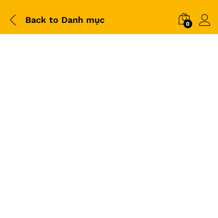
Back to
Danh mục
0