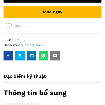
S31FEP
(3MP)
Mua ngay
(KBT)
quantity
Yêu thích
SKU:
CAM0028
Danh mục:
Camera Imou
Đặc điểm kỹ thuật
Thông tin bổ sung