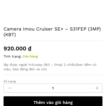
Camera Imou Cruiser SE+ – S31FEP (3MP)
(KBT)
920.000
₫
Tình trạng:
Còn hàng
lắp được ngoài trời,xoay 360 – thoại 2 chiều(ban đêm có
màu, báo động đèn và còi)
Số lượng:
Camera
Imou
Cruiser
SE+
Thêm vào giỏ hàng
-