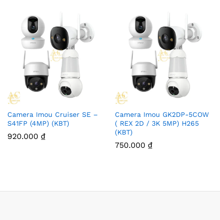
Camera Imou Cruiser SE –
Camera Imou GK2DP-5COW
S41FP (4MP) (KBT)
( REX 2D / 3K 5MP) H265
(KBT)
920.000
₫
750.000
₫