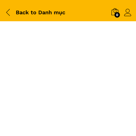
Back to
Danh mục
0
-
%