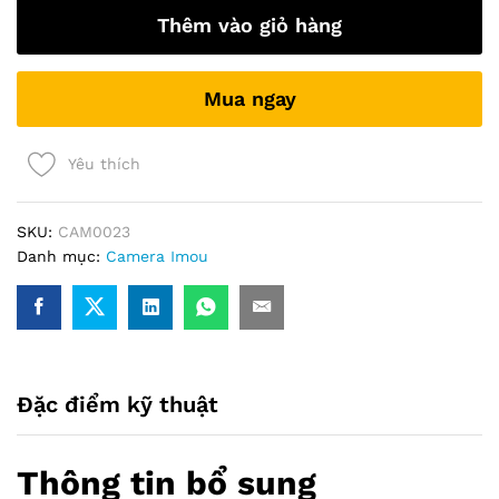
Z
Thêm vào giỏ hàng
IPC-
S7DP-
5M0WEZ
Mua ngay
(5MP)
Zoom
12X
Yêu thích
quantity
SKU:
CAM0023
Danh mục:
Camera Imou
Đặc điểm kỹ thuật
Thông tin bổ sung