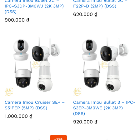
Camera Imou Bullet 3C –
Camera Imou Bullet 2C –
IPC-S3DP-3M0WJ (2K 3MP)
F22P-D (2MP) (DSS)
(DSS)
620.000
₫
900.000
₫
Camera Imou Cruiser SE+ –
Camera Imou Bullet 3 – IPC-
S51FEP (5MP) (DSS)
S3EP-3M0WE (2K 3MP)
(DSS)
1.000.000
₫
920.000
₫
-
3
%