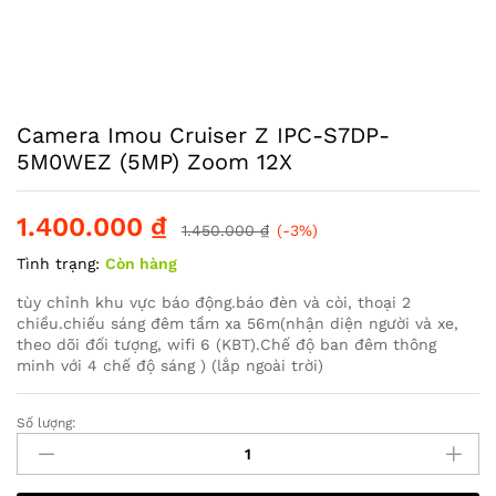
Camera Imou Cruiser Z IPC-S7DP-
5M0WEZ (5MP) Zoom 12X
1.400.000
₫
1.450.000
₫
(-3%)
Tình trạng:
Còn hàng
tùy chỉnh khu vực báo động.báo đèn và còi, thoại 2
chiều.chiếu sáng đêm tầm xa 56m(nhận diện người và xe,
theo dõi đối tượng, wifi 6 (KBT).Chế độ ban đêm thông
minh với 4 chế độ sáng ) (lắp ngoài trời)
Số lượng:
Camera
Imou
Cruiser