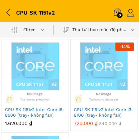
CPU SK 1151v2
0
Thứ tự theo mức độ phổ biến
Filter
-
14
%
CPU SK 1151v2 Intel Core i5-
CPU SK 1151v2 Intel Core i3-
8500 (tray- không fan)
8100 (tray- không fan)
1.620.000
₫
720.000
₫
840.000
₫