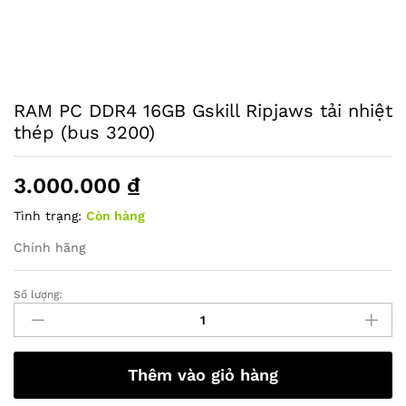
RAM PC DDR4 16GB Gskill Ripjaws tải nhiệt
thép (bus 3200)
3.000.000
₫
Tình trạng:
Còn hàng
Chính hãng
Số lượng:
RAM
PC
DDR4
16GB
Thêm vào giỏ hàng
Gskill
Ripjaws