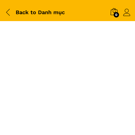
Back to
Danh mục
0