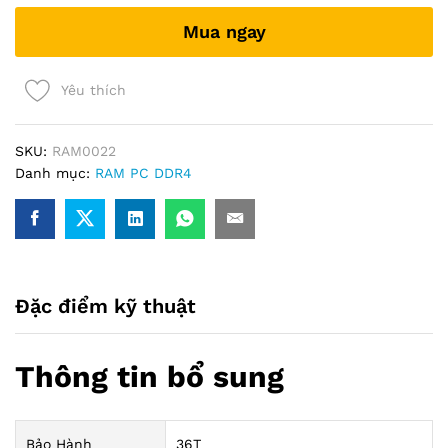
tải
Mua ngay
nhiệt
thép
(bus
Yêu thích
3200)
quantity
SKU:
RAM0022
Danh mục:
RAM PC DDR4
Đặc điểm kỹ thuật
Thông tin bổ sung
Bảo Hành
36T