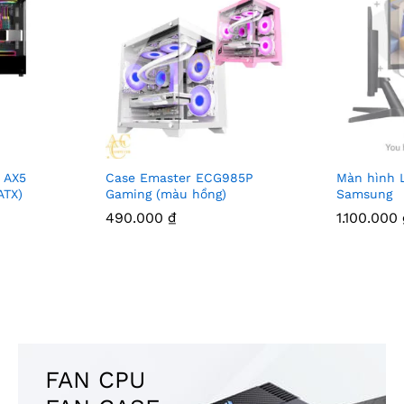
 AX5
Case Emaster ECG985P
Màn hình 
ATX)
Gaming (màu hồng)
Samsung
490.000
₫
1.100.000
FAN CPU