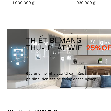
1.000.000
₫
930.000
₫
THIẾT BỊ MẠNG
THU- PHÁT WIFI
25%OF
Đáp ứng mọi nhu cầu từ cá nhân,
gia đình, đến các hệ thống doanh nghiệp.