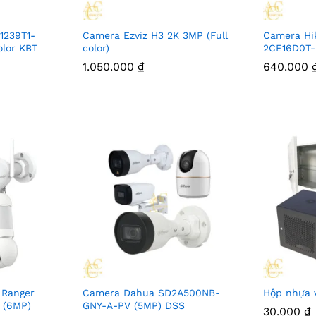
1239T1-
Camera Ezviz H3 2K 3MP (Full
Camera Hi
olor KBT
color)
2CE16D0T-
1.050.000
₫
640.000
 Ranger
Camera Dahua SD2A500NB-
Hộp nhựa v
 (6MP)
GNY-A-PV (5MP) DSS
30.000
₫