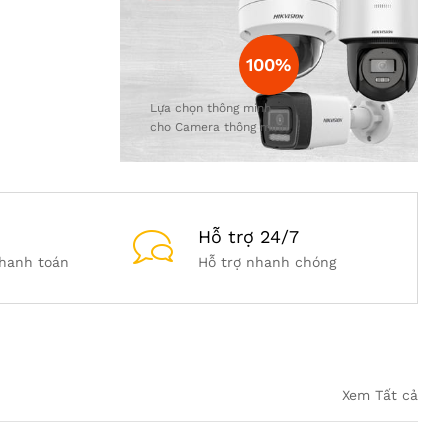
g
đ
100%
ầ
Lựa chọn thông minh
u
cho Camera thông minh
B
Ế
Hỗ trợ 24/7
N
hanh toán
Hỗ trợ nhanh chóng
T
R
E
Xem Tất cả
Xem