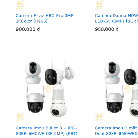
Camera Ezviz H8C Pro 3MP
Camera Dahua HDW
2KColor (H265)
LED-S5 (2MP) full c
900.000
₫
950.000
₫
Camera Imou Bullet 3 – IPC-
Camera Imou 2 mắt
S3EP-5M0WE (3K 5MP) (KBT)
Dual S2XP-6M0WED