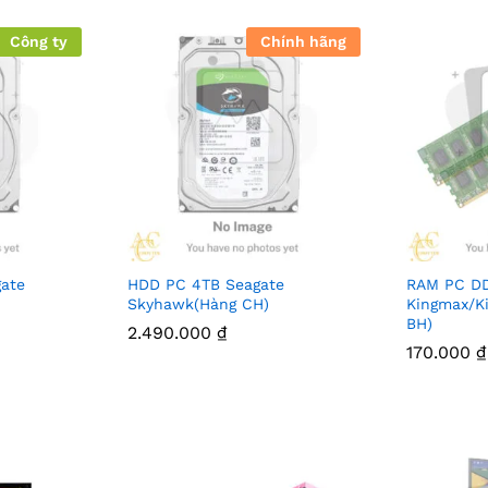
Công ty
Chính hãng
ate
HDD PC 4TB Seagate
RAM PC D
Skyhawk(Hàng CH)
Kingmax/Ki
BH)
2.490.000
₫
170.000
₫