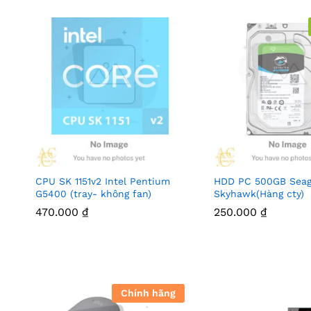
CPU SK 1151v2 Intel Pentium
HDD PC 500GB Seag
G5400 (tray- không fan)
Skyhawk(Hàng cty)
470.000
₫
250.000
₫
Chính hãng