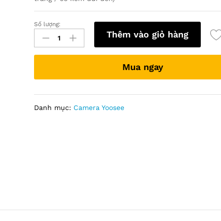
Số lượng:
Camera
Thêm vào giỏ hàng
Yoosee
bóng
đèn
Mua ngay
tròn
LTVR96
(2MP)
quantity
Danh mục:
Camera Yoosee