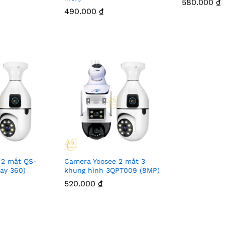
580.000
₫
490.000
₫
 2 mắt QS-
Camera Yoosee 2 mắt 3
oay 360)
khung hình 3QPT009 (8MP)
520.000
₫