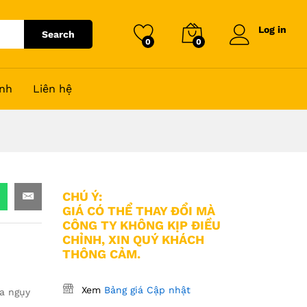
Log in
Search
0
0
nh
Liên hệ
CHÚ Ý:
GIÁ CÓ THỂ THAY ĐỔI MÀ
CÔNG TY KHÔNG KỊP ĐIỀU
CHỈNH, XIN QUÝ KHÁCH
THÔNG CẢM.
Xem
Bảng giá Cập nhật
a ngụy