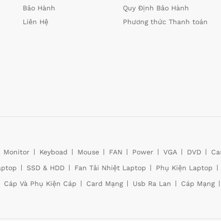
Bảo Hành
Quy Định Bảo Hành
Liên Hệ
Phương thức Thanh toán
Monitor
Keyboad
Mouse
FAN
Power
VGA
DVD
Ca
aptop
SSD & HDD
Fan Tải Nhiệt Laptop
Phụ Kiện Laptop
Cáp Và Phụ Kiện Cáp
Card Mạng
Usb Ra Lan
Cáp Mạng