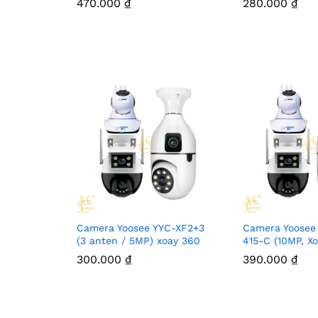
470.000
₫
280.000
₫
Camera Yoosee YYC-XF2+3
Camera Yoosee
(3 anten / 5MP) xoay 360
415-C (10MP, X
300.000
₫
390.000
₫