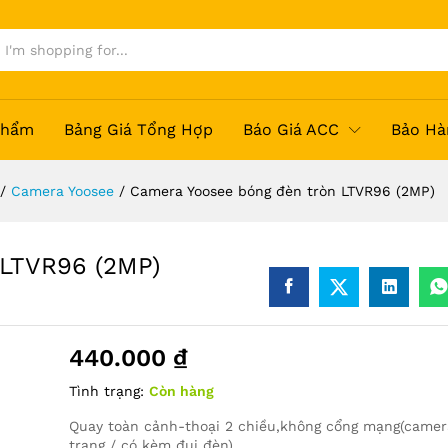
Phẩm
Bảng Giá Tổng Hợp
Báo Giá ACC
Bảo Hà
/
Camera Yoosee
/
Camera Yoosee bóng đèn tròn LTVR96 (2MP)
 LTVR96 (2MP)
440.000
₫
Tình trạng:
Còn hàng
Quay toàn cảnh-thoại 2 chiều,không cổng mạng(camer
trang / có kèm đui đèn)