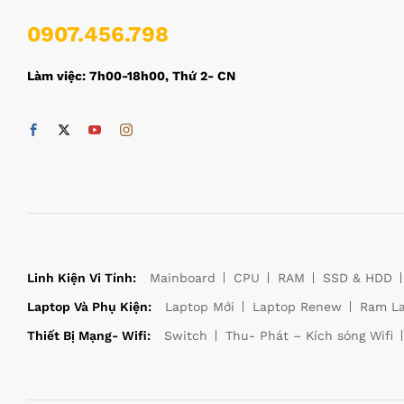
0907.456.798
Làm việc: 7h00-18h00, Thứ 2- CN
Linh Kiện Vi Tính:
Mainboard
CPU
RAM
SSD & HDD
Laptop Và Phụ Kiện:
Laptop Mới
Laptop Renew
Ram L
Thiết Bị Mạng- Wifi:
Switch
Thu- Phát – Kích sóng Wifi