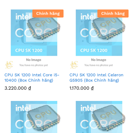
Chính hãng
Chính hãng
CPU SK 1200 Intel Core i5-
CPU SK 1200 Intel Celeron
10400 (Box Chính hãng)
G5905 (Box Chính hãng)
3.220.000
₫
1.170.000
₫