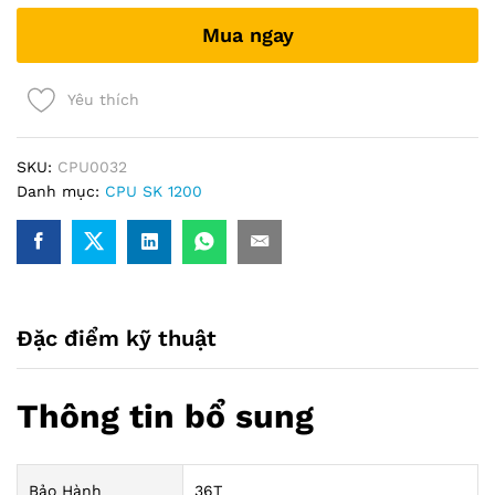
10105F
Mua ngay
(Box
Chính
hãng)
Yêu thích
(dùng
vga
rời)
SKU:
CPU0032
quantity
Danh mục:
CPU SK 1200
Đặc điểm kỹ thuật
Thông tin bổ sung
Bảo Hành
36T