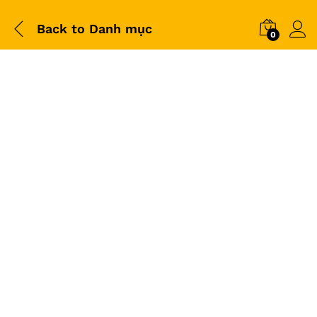
Back to
Danh mục
0