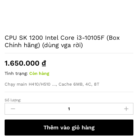
CPU SK 1200 Intel Core i3-10105F (Box
Chính hãng) (dùng vga rời)
1.650.000
₫
Tình trạng:
Còn hàng
Chạy main H410/H510 …, Cache 6MB, 4C, 8T
Số lượng:
CPU
SK
1200
Intel
Thêm vào giỏ hàng
Core
i3-