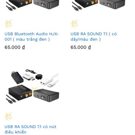
USB Bluetooth Audio HJX-
USB RA SOUND 7.1 ( có
001 ( màu trắng đen )
dây/màu đen )
65.000
₫
65.000
₫
USB RA SOUND 7.1 có nút
điều khiển