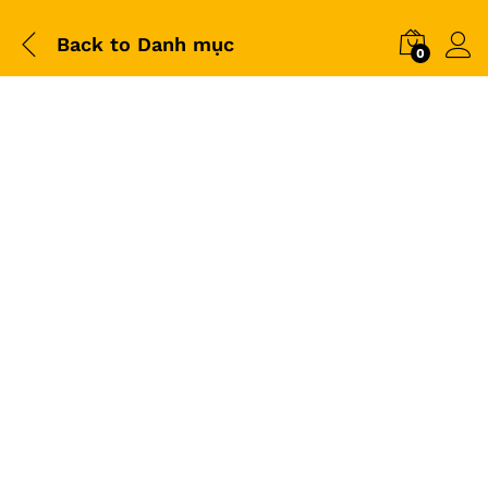
Back to
Danh mục
0