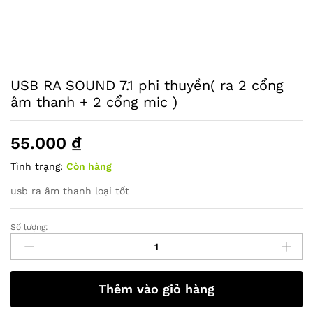
USB RA SOUND 7.1 phi thuyền( ra 2 cổng
âm thanh + 2 cổng mic )
55.000
₫
Tình trạng:
Còn hàng
usb ra âm thanh loại tốt
Số lượng:
USB
RA
SOUND
7.1
Thêm vào giỏ hàng
phi
thuyền(