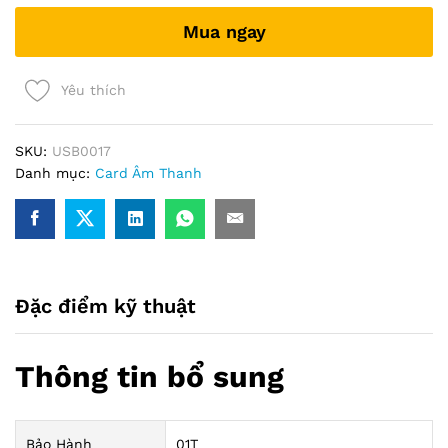
ra
Mua ngay
2
cổng
âm
Yêu thích
thanh
+
2
SKU:
USB0017
cổng
Danh mục:
Card Âm Thanh
mic
)
quantity
Đặc điểm kỹ thuật
Thông tin bổ sung
Bảo Hành
01T