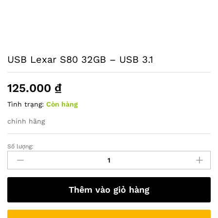
USB Lexar S80 32GB – USB 3.1
125.000
₫
Tình trạng:
Còn hàng
chính hãng
Số lượng:
USB
Lexar
S80
32GB
Thêm vào giỏ hàng
-
USB
3.1