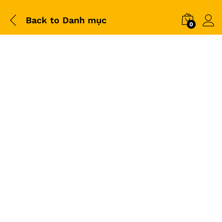
Back to
Danh mục
0