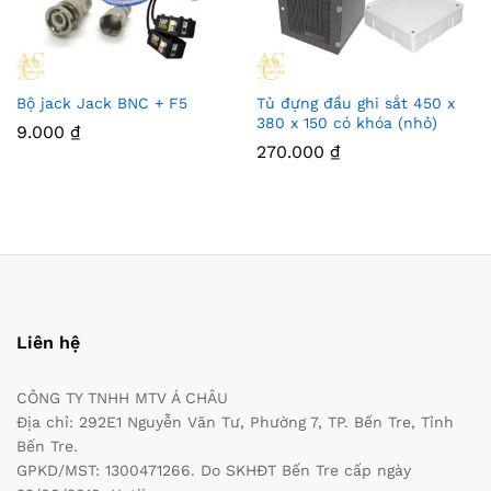
Bộ jack Jack BNC + F5
Tủ đựng đầu ghi sắt 450 x
380 x 150 có khóa (nhỏ)
9.000
₫
270.000
₫
Liên hệ
CÔNG TY TNHH MTV Á CHÂU
Địa chỉ: 292E1 Nguyễn Văn Tư, Phường 7, TP. Bến Tre, Tỉnh
Bến Tre.
GPKD/MST: 1300471266. Do SKHĐT Bến Tre cấp ngày