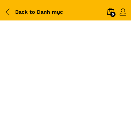
Back to
Danh mục
0