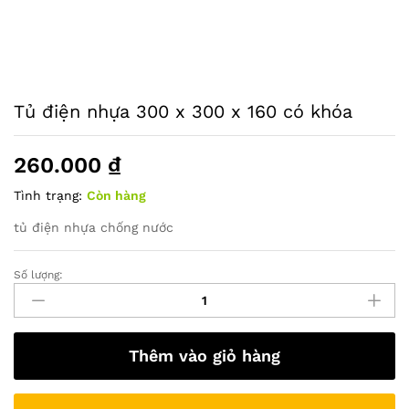
Tủ điện nhựa 300 x 300 x 160 có khóa
260.000
₫
Tình trạng:
Còn hàng
tủ điện nhựa chống nước
Số lượng:
Tủ
điện
nhựa
300
Thêm vào giỏ hàng
x
300
x