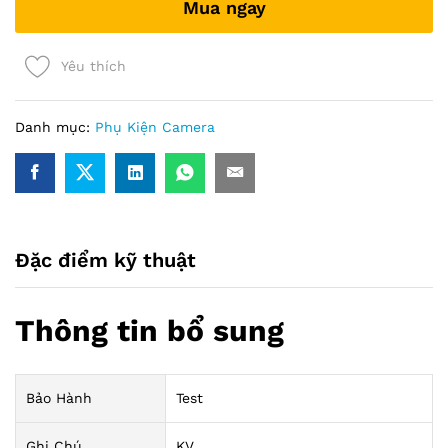
Mua ngay
160
có
khóa
Yêu thích
quantity
Danh mục:
Phụ Kiện Camera
Đặc điểm kỹ thuật
Thông tin bổ sung
Bảo Hành
Test
Ghi Chú
KV