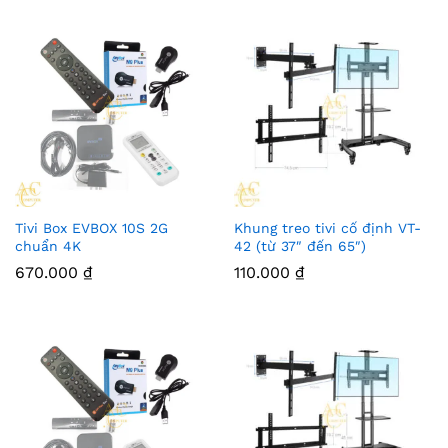
Tivi Box EVBOX 10S 2G
Khung treo tivi cố định VT-
chuẩn 4K
42 (từ 37″ đến 65″)
670.000
₫
110.000
₫