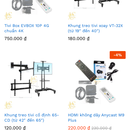
Tivi Box EVBOX 10P 4G
Khung treo tivi xoay VT-32X
chuẩn 4K
(từ 19″ đến 40″)
750.000
₫
180.000
₫
-
4
%
Khung treo tivi cố định 65-
HDMI không dây Anycast M9
CD (từ 42″ đến 65″)
Plus
120.000
₫
220.000
₫
230.000
₫