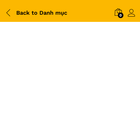
Back to
Danh mục
0
-
%