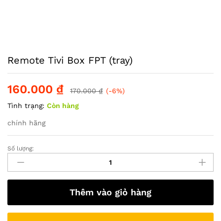
Remote Tivi Box FPT (tray)
160.000
₫
170.000
₫
(-6%)
Tình trạng:
Còn hàng
chính hãng
Số lượng:
Remote
Tivi
Box
FPT
Thêm vào giỏ hàng
(tray)
quantity