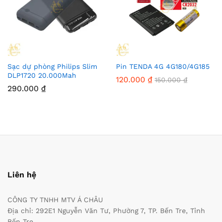
Sạc dự phòng Philips Slim
Pin TENDA 4G 4G180/4G185
DLP1720 20.000Mah
120.000
₫
150.000
₫
290.000
₫
Liên hệ
CÔNG TY TNHH MTV Á CHÂU
Địa chỉ: 292E1 Nguyễn Văn Tư, Phường 7, TP. Bến Tre, Tỉnh
Bến Tre.