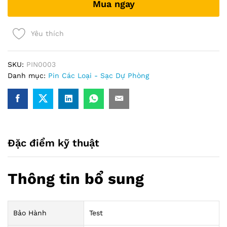
Mua ngay
test
mạng)
quantity
Yêu thích
SKU:
PIN0003
Danh mục:
Pin Các Loại - Sạc Dự Phòng
Đặc điểm kỹ thuật
Thông tin bổ sung
Bảo Hành
Test