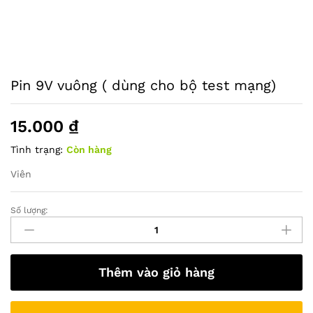
Pin 9V vuông ( dùng cho bộ test mạng)
15.000
₫
Tình trạng:
Còn hàng
Viên
Số lượng:
Pin
9V
vuông
(
Thêm vào giỏ hàng
dùng
cho
bộ