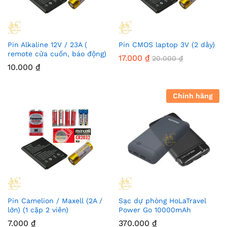
Pin Alkaline 12V / 23A (
Pin CMOS laptop 3V (2 dây)
remote cửa cuốn, báo động)
17.000
₫
20.000
₫
10.000
₫
Chính hãng
Pin Camelion / Maxell (2A /
Sạc dự phòng HoLaTravel
lớn) (1 cặp 2 viên)
Power Go 10000mAh
7.000
₫
370.000
₫