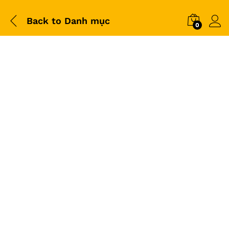
Back to
Danh mục
0