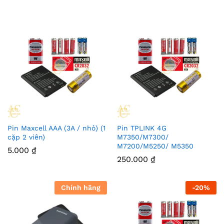
Pin Maxcell AAA (3A / nhỏ) (1
Pin TPLINK 4G
cặp 2 viên)
M7350/M7300/
M7200/M5250/ M5350
5.000
₫
250.000
₫
Chính hãng
-
20
%