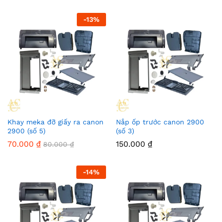
-
13
%
Khay meka đỡ giấy ra canon
Nắp ốp trước canon 2900
2900 (số 5)
(số 3)
70.000
₫
150.000
₫
80.000
₫
-
14
%