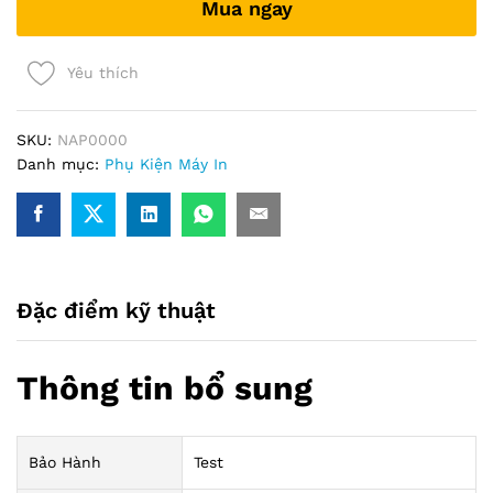
Mua ngay
quantity
Yêu thích
SKU:
NAP0000
Danh mục:
Phụ Kiện Máy In
Đặc điểm kỹ thuật
Thông tin bổ sung
Bảo Hành
Test