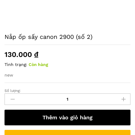
Nắp ốp sấy canon 2900 (số 2)
130.000
₫
Tình trạng:
Còn hàng
new
Số lượng:
Nắp
ốp
sấy
canon
Thêm vào giỏ hàng
2900
(số
2)