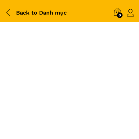
Back to
Danh mục
0