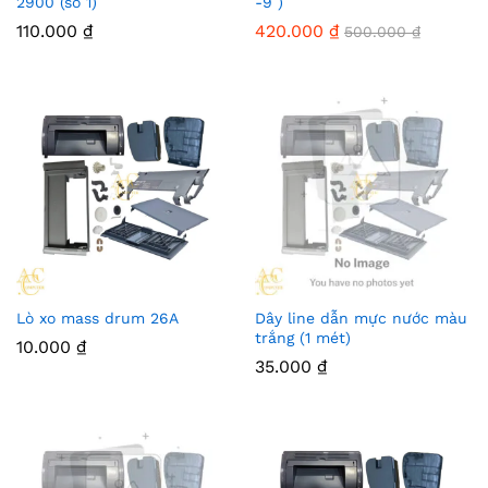
2900 (số 1)
-9 )
110.000
₫
420.000
₫
500.000
₫
Lò xo mass drum 26A
Dây line dẫn mực nước màu
trắng (1 mét)
10.000
₫
35.000
₫