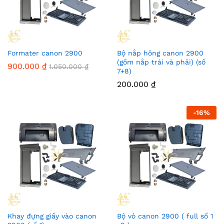
Formater canon 2900
Bộ nắp hông canon 2900
(gồm nắp trái và phải) (số
900.000
₫
1.050.000
₫
7+8)
200.000
₫
-
16
%
Khay đựng giấy vào canon
Bộ vỏ canon 2900 ( full số 1