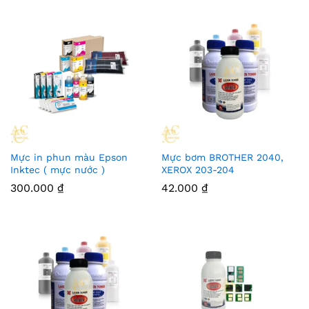
Mực in phun màu Epson
Mực bơm BROTHER 2040,
Inktec ( mực nước )
XEROX 203-204
300.000
₫
42.000
₫