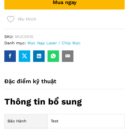
Mua ngay
quantity
Yêu thích
SKU:
MUC0010
Danh mục:
Mực Nạp Laser / Chip Mực
Đặc điểm kỹ thuật
Thông tin bổ sung
Bảo Hành
Test