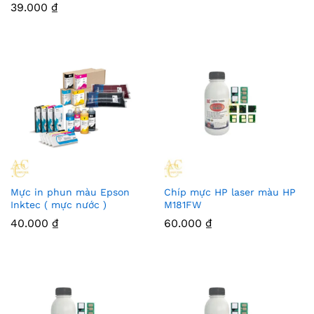
39.000
₫
Mực in phun màu Epson
Chíp mực HP laser màu HP
Inktec ( mực nước )
M181FW
40.000
₫
60.000
₫