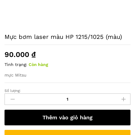
Mực bơm laser màu HP 1215/1025 (màu)
90.000
₫
Tình trạng:
Còn hàng
mực Mitsu
Số lượng:
Mực
bơm
laser
màu
Thêm vào giỏ hàng
HP
1215/1025
(màu)