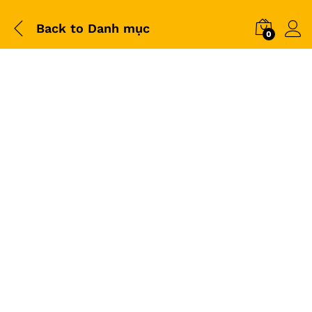
Back to
Danh mục
0