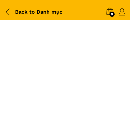
Back to
Danh mục
0