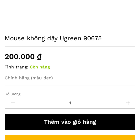
Mouse không dây Ugreen 90675
200.000
₫
Tình trạng:
Còn hàng
Chính hãng (màu đen)
Số lượng:
Mouse
không
dây
Ugreen
Thêm vào giỏ hàng
90675
quantity