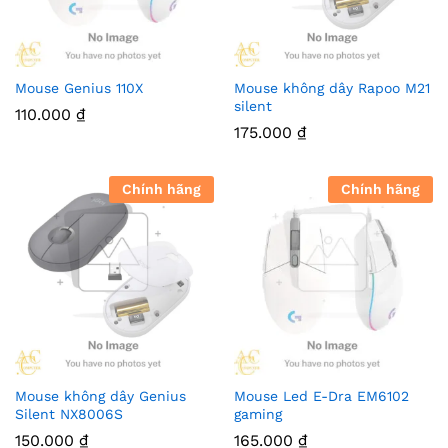
Mouse Genius 110X
Mouse không dây Rapoo M21
silent
110.000
₫
175.000
₫
Chính hãng
Chính hãng
Mouse không dây Genius
Mouse Led E-Dra EM6102
Silent NX8006S
gaming
150.000
₫
165.000
₫