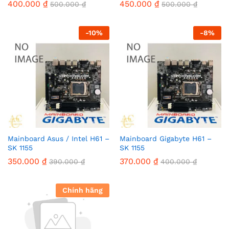
400.000
₫
450.000
₫
500.000
₫
500.000
₫
-
10
%
-
8
%
Mainboard Asus / Intel H61 –
Mainboard Gigabyte H61 –
SK 1155
SK 1155
350.000
₫
370.000
₫
390.000
₫
400.000
₫
Chính hãng