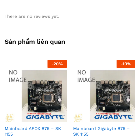
There are no reviews yet.
Sản phẩm liên quan
-
20
%
-
10
%
Mainboard AFOX B75 – SK
Mainboard Gigabyte B75 –
1155
SK 1155