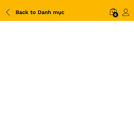
Back to
Danh mục
0
-
%