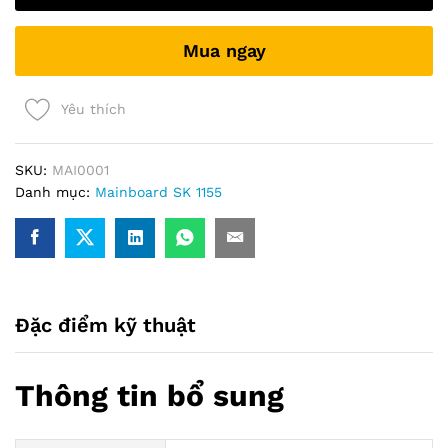
+
VGA
Mua ngay
+
M2)
quantity
Yêu thích
SKU:
MAI0001
Danh mục:
Mainboard SK 1155
Đặc điểm kỹ thuật
Thông tin bổ sung