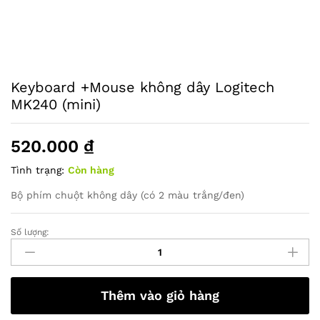
Keyboard +Mouse không dây Logitech
MK240 (mini)
520.000
₫
Tình trạng:
Còn hàng
Bộ phím chuột không dây (có 2 màu trắng/đen)
Số lượng:
Keyboard
+Mouse
không
dây
Thêm vào giỏ hàng
Logitech
MK240