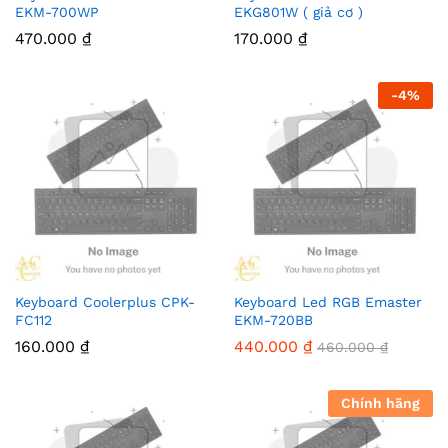
EKM-700WP
EKG801W ( giả cơ )
470.000
₫
170.000
₫
-
4
%
Keyboard Coolerplus CPK-
Keyboard Led RGB Emaster
FC112
EKM-720BB
160.000
₫
440.000
₫
460.000
₫
Chính hãng