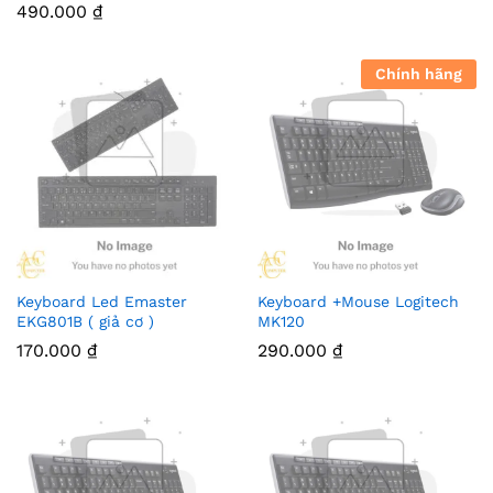
490.000
₫
Chính hãng
Keyboard Led Emaster
Keyboard +Mouse Logitech
EKG801B ( giả cơ )
MK120
170.000
₫
290.000
₫