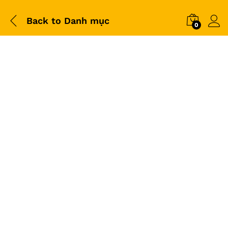
Back to
Danh mục
0