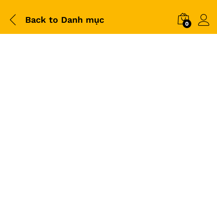
Back to
Danh mục
0