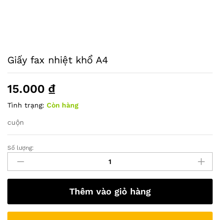
Giấy fax nhiệt khổ A4
15.000
₫
Tình trạng:
Còn hàng
cuộn
Số lượng:
Giấy
fax
nhiệt
khổ
Thêm vào giỏ hàng
A4
quantity