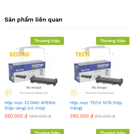
Sản phẩm liên quan
Thương hiệu
Thương hiệu
Hộp mực ECONO W1510A
Hộp mực TECH 107A (hộp
(hộp vàng) (có chíp)
trắng)
550.000
₫
290.000
₫
1.100.000
₫
370.000
₫
Thương hiệu
Thương hiệu