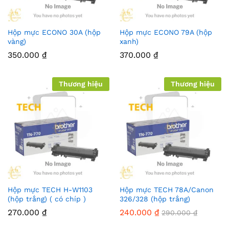
Hộp mực ECONO 30A (hộp
Hộp mực ECONO 79A (hộp
vàng)
xanh)
350.000
₫
370.000
₫
Thương hiệu
Thương hiệu
Hộp mực TECH H-W1103
Hộp mực TECH 78A/Canon
(hộp trắng) ( có chíp )
326/328 (hộp trắng)
270.000
₫
240.000
₫
290.000
₫