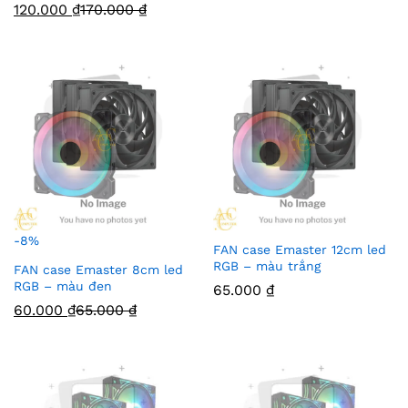
120.000
₫
170.000
₫
-
8
%
FAN case Emaster 12cm led
RGB – màu trắng
FAN case Emaster 8cm led
RGB – màu đen
65.000
₫
60.000
₫
65.000
₫