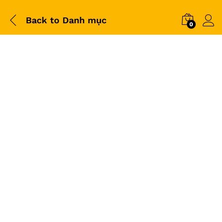
Back to
Danh mục
0