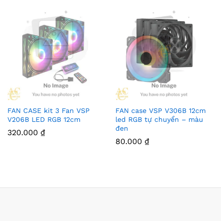
FAN CASE kit 3 Fan VSP
FAN case VSP V306B 12cm
V206B LED RGB 12cm
led RGB tự chuyển – màu
đen
320.000
₫
80.000
₫