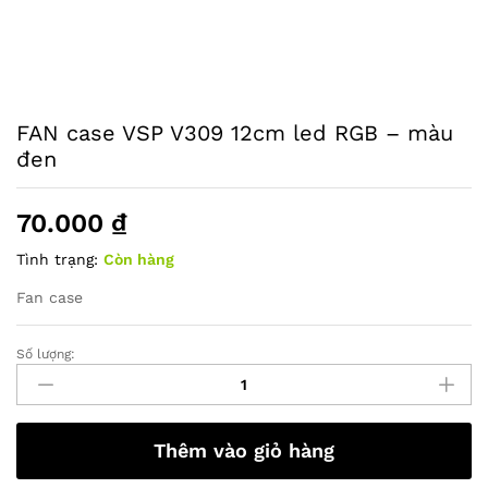
FAN case VSP V309 12cm led RGB – màu
đen
70.000
₫
Tình trạng:
Còn hàng
Fan case
Số lượng:
FAN
case
VSP
V309
Thêm vào giỏ hàng
12cm
led