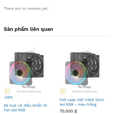
There are no reviews yet.
Sản phẩm liên quan
-
29
%
FAN case VSP V309 12cm
led RGB – màu trắng
Bộ Hub rời điều khiển 10
Fan led RGB
70.000
₫