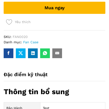
RGB
Mua ngay
-
màu
đen
Yêu thích
quantity
SKU:
FAN0020
Danh mục:
Fan Case
Đặc điểm kỹ thuật
Thông tin bổ sung
Bảo Hành
Test