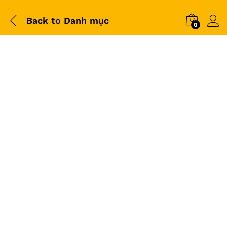
Back to
Danh mục
0