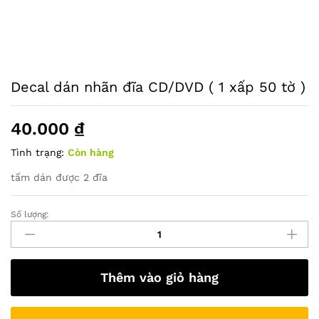
Decal dán nhãn đĩa CD/DVD ( 1 xấp 50 tờ )
40.000
₫
Tình trạng:
Còn hàng
tấm dán được 2 đĩa
Số lượng:
Decal
dán
nhãn
đĩa
Thêm vào giỏ hàng
CD/DVD
(
1