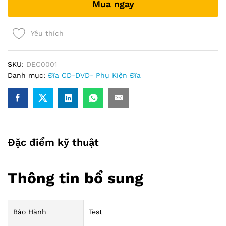
Mua ngay
xấp
50
tờ
Yêu thích
)
quantity
SKU:
DEC0001
Danh mục:
Đĩa CD-DVD- Phụ Kiện Đĩa
Đặc điểm kỹ thuật
Thông tin bổ sung
Bảo Hành
Test