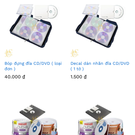
Bóp đựng đĩa CD/DVD ( loại
Decal dán nhãn đĩa CD/DVD
đơn )
( 1 tờ )
40.000
₫
1.500
₫