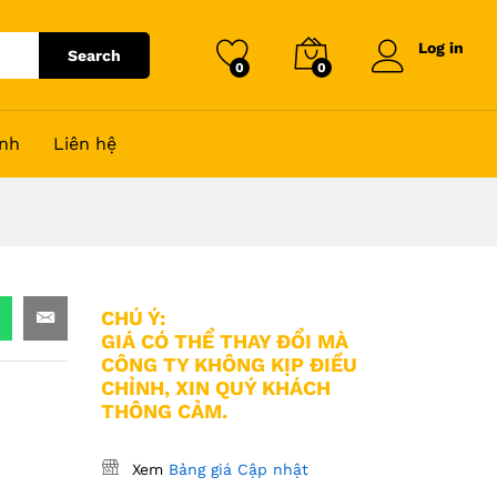
Log in
Search
0
0
nh
Liên hệ
CHÚ Ý:
GIÁ CÓ THỂ THAY ĐỔI MÀ
CÔNG TY KHÔNG KỊP ĐIỀU
CHỈNH, XIN QUÝ KHÁCH
THÔNG CẢM.
Xem
Bảng giá Cập nhật