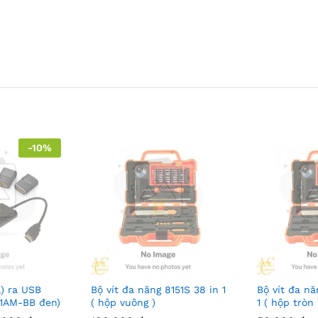
-
10
%
) ra USB
Bộ vít đa năng 8151S 38 in 1
Bộ vít đa nă
(1AM-BB đen)
( hộp vuông )
1 ( hộp tròn 