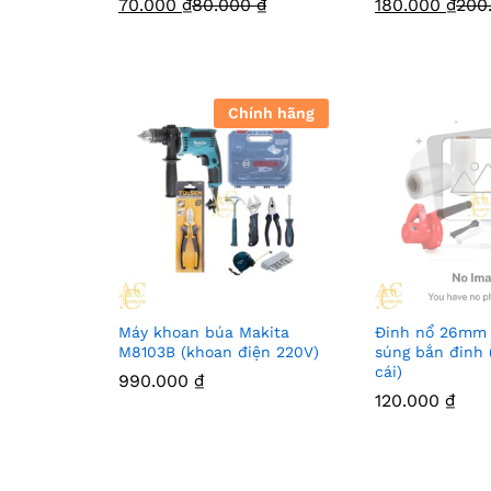
70.000
₫
80.000
₫
180.000
₫
200
Chính hãng
Máy khoan búa Makita
Đinh nổ 26mm 
M8103B (khoan điện 220V)
súng bắn đinh 
cái)
990.000
₫
120.000
₫