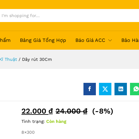
Phẩm
Bảng Giá Tổng Hợp
Báo Giá ACC
Bảo Hà
Kĩ Thuật
/
Dây rút 30Cm
22.000
₫
24.000
₫
(-8%)
-
%
Tình trạng:
Còn hàng
8×300