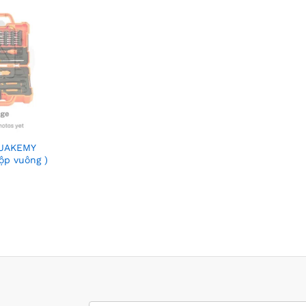
 JAKEMY
hộp vuông )