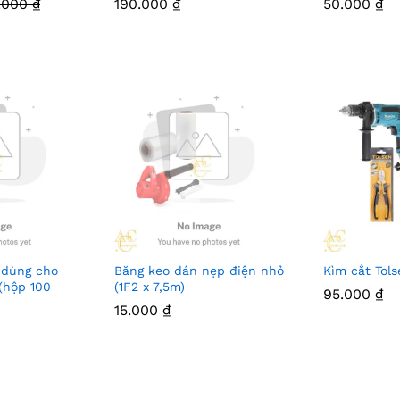
.000
₫
190.000
₫
50.000
₫
dùng cho
Băng keo dán nẹp điện nhỏ
Kìm cắt Tol
(hộp 100
(1F2 x 7,5m)
95.000
₫
15.000
₫