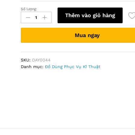
Số lượng:
Dây
Thêm vào giỏ hàng
rút
30Cm
quantity
Mua ngay
SKU:
DAY0044
Danh mục:
Đồ Dùng Phục Vụ Kĩ Thuật