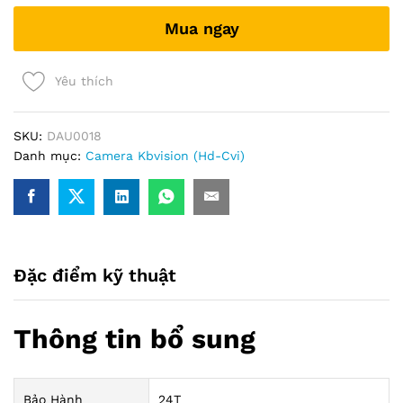
7104Ai-
Mua ngay
VN
(H265+)
quantity
Yêu thích
SKU:
DAU0018
Danh mục:
Camera Kbvision (Hd-Cvi)
Đặc điểm kỹ thuật
Thông tin bổ sung
Bảo Hành
24T