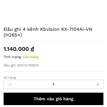
Đầu ghi 4 kênh Kbvision KX-7104Ai-VN
(H265+)
1.140.000
₫
Tình trạng:
Còn hàng
đầu ghi HDCVI/1080N
Số lượng:
Đầu
ghi
4
kênh
Thêm vào giỏ hàng
Kbvision
KX-