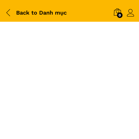
Back to
Danh mục
0