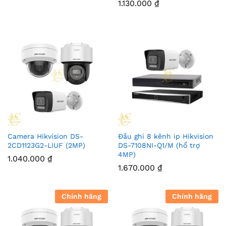
1.130.000
₫
Camera Hikvision DS-
Đầu ghi 8 kênh ip Hikvision
2CD1123G2-LIUF (2MP)
DS-7108NI-Q1/M (hổ trợ
4MP)
1.040.000
₫
1.670.000
₫
Chính hãng
Chính hãng