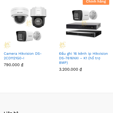
Chính hãng
Camera Hikvision DS-
Đầu ghi 16 kênh ip Hikvision
2CD1121G0-I
DS-7616NXI – K1 (hổ trợ
8MP)
790.000
₫
3.200.000
₫