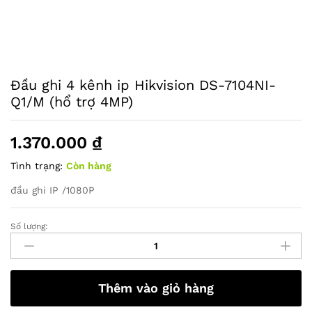
Đầu ghi 4 kênh ip Hikvision DS-7104NI-
Q1/M (hổ trợ 4MP)
1.370.000
₫
Tình trạng:
Còn hàng
đầu ghi IP /1080P
Số lượng:
Đầu
ghi
4
kênh
Thêm vào giỏ hàng
ip
Hikvision