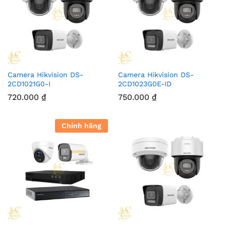
Camera Hikvision DS-
Camera Hikvision DS-
2CD1021G0-I
2CD1023G0E-ID
720.000
₫
750.000
₫
Chính hãng