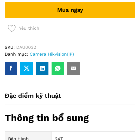
DS-
Mua ngay
7104NI-
Q1/M
(hổ
Yêu thích
trợ
4MP)
quantity
SKU:
DAU0032
Danh mục:
Camera Hikvision(IP)
Đặc điểm kỹ thuật
Thông tin bổ sung
Bảo Hành
24T