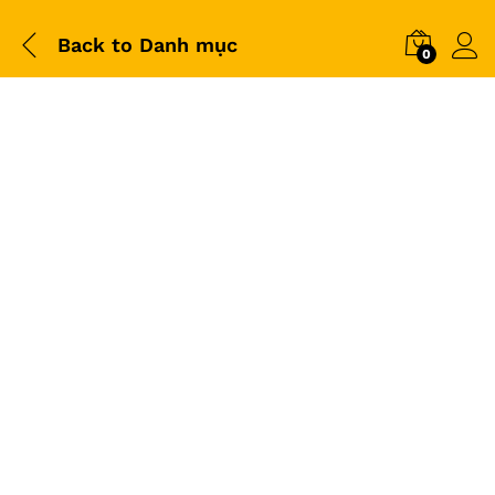
Back to
Danh mục
0