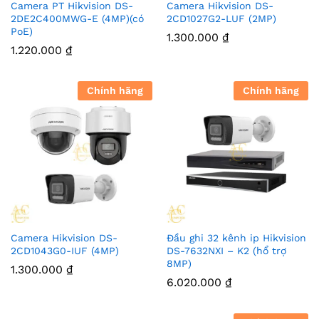
Camera PT Hikvision DS-
Camera Hikvision DS-
2DE2C400MWG-E (4MP)(có
2CD1027G2-LUF (2MP)
PoE)
1.300.000
₫
1.220.000
₫
Chính hãng
Chính hãng
Camera Hikvision DS-
Đầu ghi 32 kênh ip Hikvision
2CD1043G0-IUF (4MP)
DS-7632NXI – K2 (hổ trợ
8MP)
1.300.000
₫
6.020.000
₫