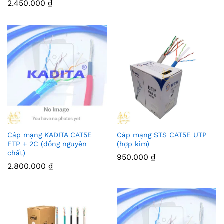
2.450.000
₫
Cáp mạng KADITA CAT5E
Cáp mạng STS CAT5E UTP
FTP + 2C (đồng nguyên
(hợp kim)
chất)
950.000
₫
2.800.000
₫