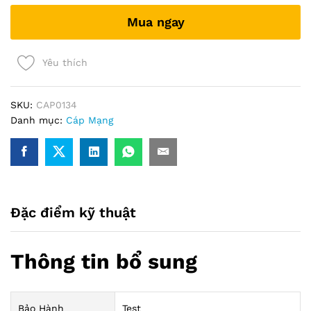
chống
Mua ngay
nhiễu
)
1m
Yêu thích
quantity
SKU:
CAP0134
Danh mục:
Cáp Mạng
Đặc điểm kỹ thuật
Thông tin bổ sung
Bảo Hành
Test