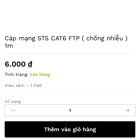
Cáp mạng STS CAT6 FTP ( chống nhiễu )
1m
6.000
₫
Tình trạng:
Còn hàng
màu xám – 1 mét
Số lượng:
Cáp
mạng
STS
CAT6
Thêm vào giỏ hàng
FTP
(