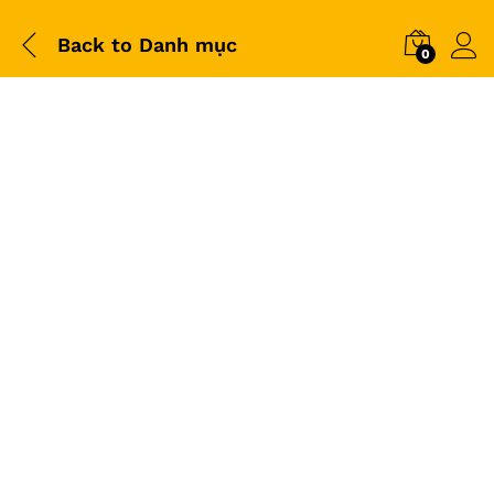
Back to
Danh mục
0