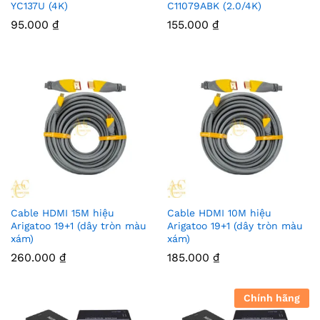
YC137U (4K)
C11079ABK (2.0/4K)
95.000
₫
155.000
₫
Cable HDMI 15M hiệu
Cable HDMI 10M hiệu
Arigatoo 19+1 (dây tròn màu
Arigatoo 19+1 (dây tròn màu
xám)
xám)
260.000
₫
185.000
₫
Chính hãng