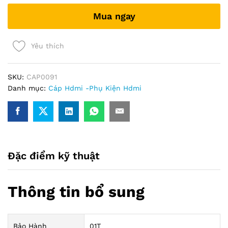
không
Mua ngay
audio
)
màu
Yêu thích
trắng
quantity
SKU:
CAP0091
Danh mục:
Cáp Hdmi -Phụ Kiện Hdmi
Đặc điểm kỹ thuật
Thông tin bổ sung
Bảo Hành
01T