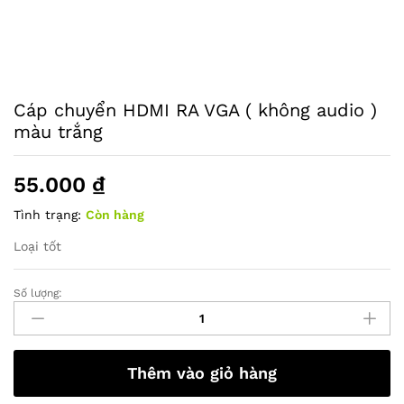
Cáp chuyển HDMI RA VGA ( không audio )
màu trắng
55.000
₫
Tình trạng:
Còn hàng
Loại tốt
Số lượng:
Cáp
chuyển
HDMI
RA
Thêm vào giỏ hàng
VGA
(