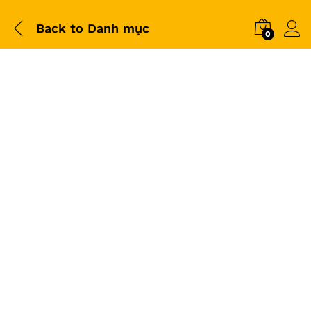
Back to
Danh mục
0