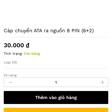
Cáp chuyển ATA ra nguồn 8 PIN (6+2)
30.000
₫
Tình trạng:
Còn hàng
Loại tốt
Số lượng:
Cáp
chuyển
ATA
ra
Thêm vào giỏ hàng
nguồn
8
PIN