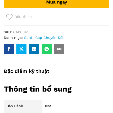
Mua ngay
(6+2)
quantity
Yêu thích
SKU:
CAP0041
Danh mục:
Card- Cáp Chuyển Đổi
Đặc điểm kỹ thuật
Thông tin bổ sung
Bảo Hành
Test