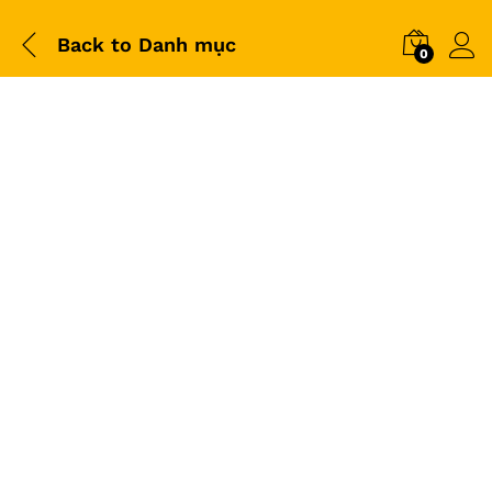
Back to
Danh mục
0