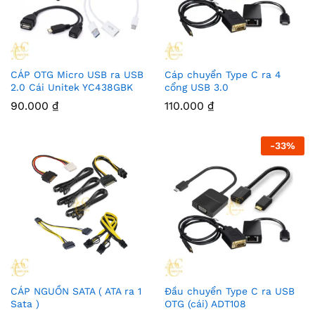
CÁP OTG Micro USB ra USB
Cáp chuyển Type C ra 4
2.0 Cái Unitek YC438GBK
cổng USB 3.0
90.000
₫
110.000
₫
-
33
%
CÁP NGUỒN SATA ( ATA ra 1
Đầu chuyển Type C ra USB
Sata )
OTG (cái) ADT108