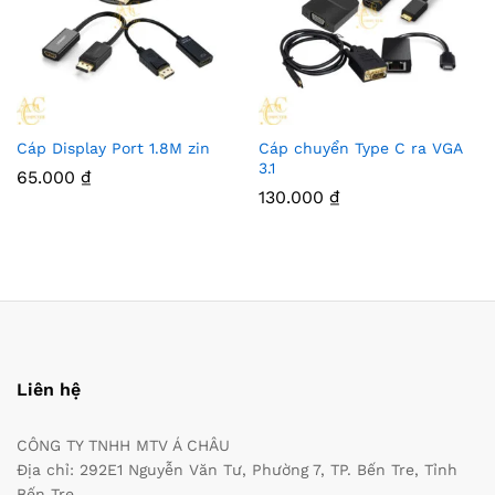
Cáp Display Port 1.8M zin
Cáp chuyển Type C ra VGA
3.1
65.000
₫
130.000
₫
Liên hệ
CÔNG TY TNHH MTV Á CHÂU
Địa chỉ: 292E1 Nguyễn Văn Tư, Phường 7, TP. Bến Tre, Tỉnh
Bến Tre.