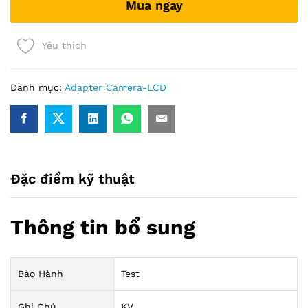
Mua ngay
5.5mm
)
quantity
Yêu thích
Danh mục:
Adapter Camera-LCD
Đặc điểm kỹ thuật
Thông tin bổ sung
Bảo Hành
Test
Ghi Chú
KV