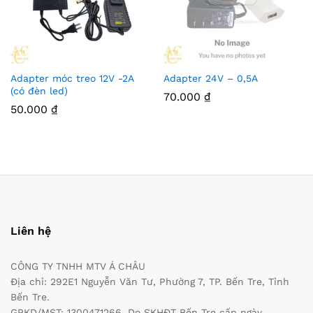
Adapter móc treo 12V -2A
Adapter 24V – 0,5A
(có đèn led)
70.000
₫
50.000
₫
Liên hệ
CÔNG TY TNHH MTV Á CHÂU
Địa chỉ: 292E1 Nguyễn Văn Tư, Phường 7, TP. Bến Tre, Tỉnh
Bến Tre.
GPKD/MST: 1300471266. Do SKHĐT Bến Tre cấp ngày