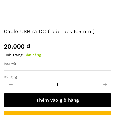
Cable USB ra DC ( đầu jack 5.5mm )
20.000
₫
Tình trạng:
Còn hàng
loại tốt
Số lượng:
Cable
USB
ra
DC
Thêm vào giỏ hàng
(
đầu
jack