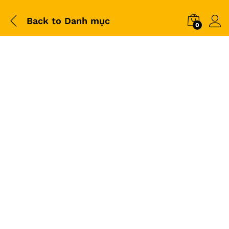
Back to
Danh mục
0