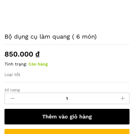
Bộ dụng cụ làm quang ( 6 món)
850.000
₫
Tình trạng:
Còn hàng
Loại tốt
Số lượng:
Bộ
dụng
cụ
làm
Thêm vào giỏ hàng
quang
(
6