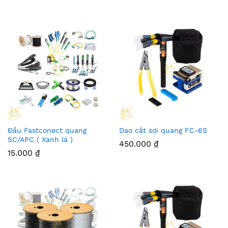
Đầu Fastconect quang
Dao cắt sợi quang FC-6S
SC/APC ( Xanh lá )
450.000
₫
15.000
₫