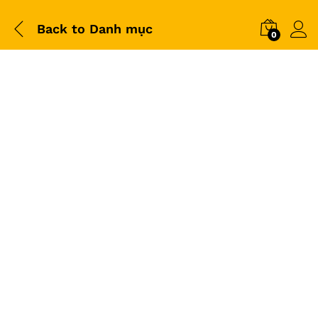
Back to
Danh mục
0