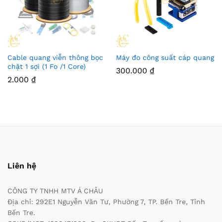
Cable quang viễn thông bọc
Máy đo công suất cáp quang
chặt 1 sợi (1 Fo /1 Core)
300.000
₫
2.000
₫
Liên hệ
CÔNG TY TNHH MTV Á CHÂU
Địa chỉ: 292E1 Nguyễn Văn Tư, Phường 7, TP. Bến Tre, Tỉnh
Bến Tre.