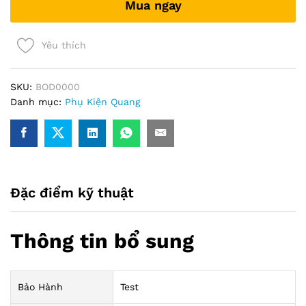
Mua ngay
món)
quantity
Yêu thích
SKU:
BOD0000
Danh mục:
Phụ Kiện Quang
Đặc điểm kỹ thuật
Thông tin bổ sung
Bảo Hành
Test