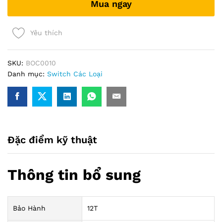
Mua ngay
cần
cấp
nguồn)
Yêu thích
quantity
SKU:
BOC0010
Danh mục:
Switch Các Loại
Đặc điểm kỹ thuật
Thông tin bổ sung
Bảo Hành
12T