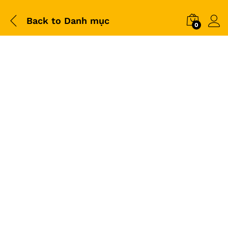
Back to
Danh mục
0