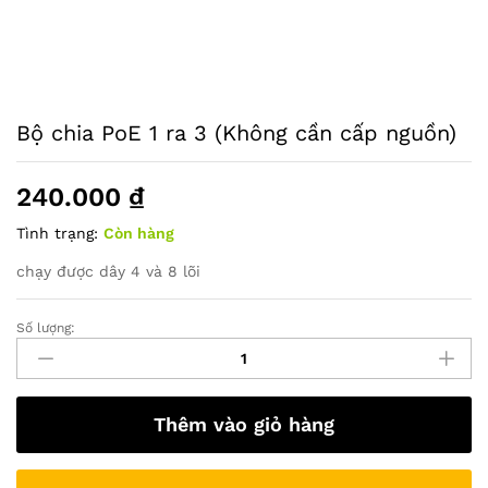
Bộ chia PoE 1 ra 3 (Không cần cấp nguồn)
240.000
₫
Tình trạng:
Còn hàng
chạy được dây 4 và 8 lõi
Số lượng:
Bộ
chia
PoE
1
Thêm vào giỏ hàng
ra
3
(Không