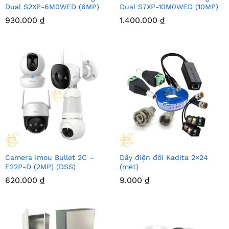
Dual S2XP-6M0WED (6MP)
Dual S7XP-10M0WED (10MP)
930.000
₫
1.400.000
₫
Camera Imou Bullet 2C –
Dây điện đôi Kadita 2×24
F22P-D (2MP) (DSS)
(mét)
620.000
₫
9.000
₫