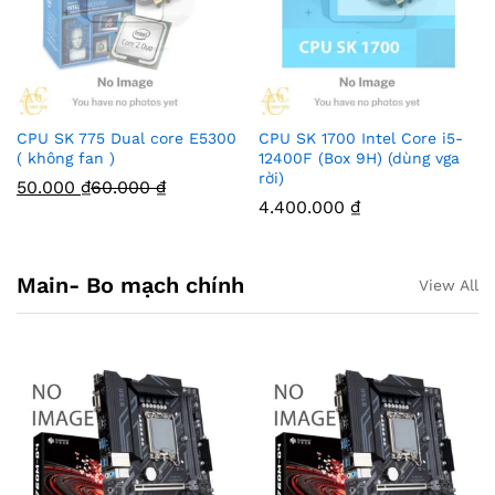
CPU SK 775 Dual core E5300
CPU SK 1700 Intel Core i5-
( không fan )
12400F (Box 9H) (dùng vga
rời)
50.000
₫
60.000
₫
4.400.000
₫
Main- Bo mạch chính
View All