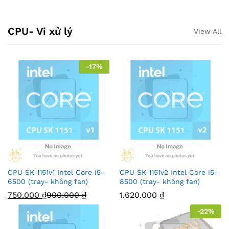
CPU- Vi xử lý
View All
-
17
%
CPU SK 1151v1 Intel Core i5-
CPU SK 1151v2 Intel Core i5-
6500 (tray- không fan)
8500 (tray- không fan)
750.000
₫
900.000
₫
1.620.000
₫
-
22
%