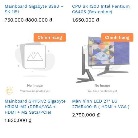
Mainboard Gigabyte B360 –
CPU SK 1200 Intel Pentium
SK 1151
G6405 (Box online)
750.000
₫
800.000
₫
1.650.000
₫
Chính hãng
Chính hãng
Mainboard SK1151v2 Gigabyte
Màn hình LED 27″ LG
H310M-M2 (DDR4/VGA +
27MR400-B ( HDMI + VGA )
HDMI + M2 Sata/PCIe)
2.790.000
₫
1.620.000
₫