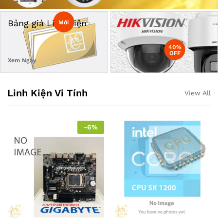
Bảng giá Linh Kiện
Mới
40%
OFF
Xem Ngay
Linh Kiện Vi Tính
View All
-
6
%