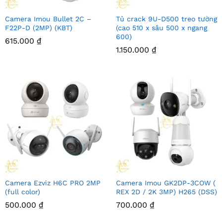
Camera Imou Bullet 2C –
Tủ crack 9U-D500 treo tường
F22P-D (2MP) (KBT)
(cao 510 x sâu 500 x ngang
600)
615.000
₫
1.150.000
₫
Camera Ezviz H6C PRO 2MP
Camera Imou GK2DP-3COW (
(full color)
REX 2D / 2K 3MP) H265 (DSS)
500.000
₫
700.000
₫