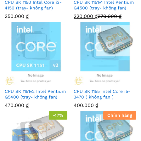
CPU SK 1150 Intel Core i3-
CPU SK 1151v1 Intel Pentium
4150 (tray- không fan)
G4500 (tray- không fan)
250.000
₫
220.000
₫
270.000
₫
CPU SK 1151v2 Intel Pentium
CPU SK 1155 Intel Core i5-
G5400 (tray- không fan)
3470 ( không fan )
470.000
₫
400.000
₫
-
17
%
Chính hãng