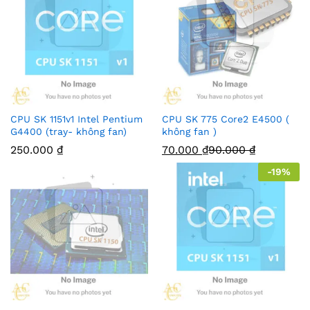
CPU SK 1151v1 Intel Pentium
CPU SK 775 Core2 E4500 (
G4400 (tray- không fan)
không fan )
250.000
₫
70.000
₫
90.000
₫
-
19
%