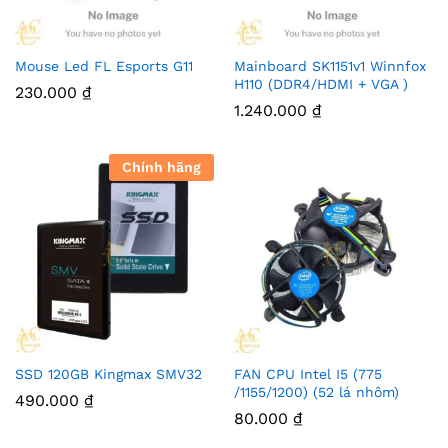
Mouse Led FL Esports G11
Mainboard SK1151v1 Winnfox
H110 (DDR4/HDMI + VGA )
230.000
₫
1.240.000
₫
Chính hãng
SSD 120GB Kingmax SMV32
FAN CPU Intel I5 (775
/1155/1200) (52 lá nhôm)
490.000
₫
80.000
₫