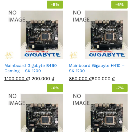
-
8
%
-
6
%
Mainboard Gigabyte B460
Mainboard Gigabyte H410 –
Gaming – SK 1200
SK 1200
1.100.000
₫
1.200.000
₫
850.000
₫
900.000
₫
-
6
%
-
7
%