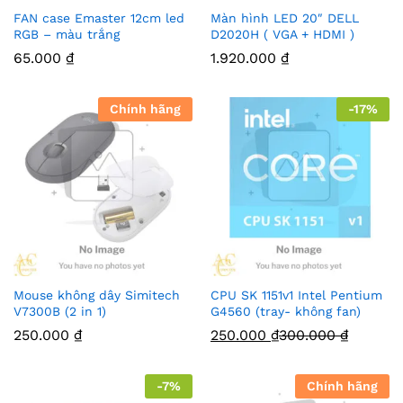
FAN case Emaster 12cm led
Màn hình LED 20″ DELL
RGB – màu trắng
D2020H ( VGA + HDMI )
65.000
₫
1.920.000
₫
Chính hãng
-
17
%
Mouse không dây Simitech
CPU SK 1151v1 Intel Pentium
V7300B (2 in 1)
G4560 (tray- không fan)
250.000
₫
250.000
₫
300.000
₫
-
7
%
Chính hãng