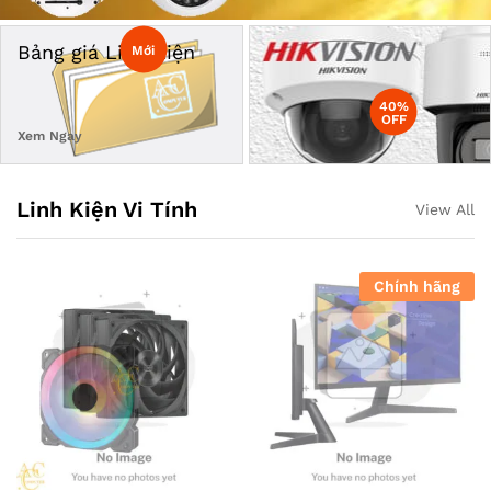
Bảng giá Linh Kiện
Mới
40%
OFF
Xem Ngay
Linh Kiện Vi Tính
View All
Chính hãng