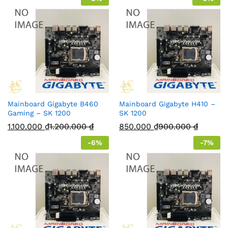
Mainboard Gigabyte B460
Mainboard Gigabyte H410 –
Gaming – SK 1200
SK 1200
1.100.000
₫
1.200.000
₫
850.000
₫
900.000
₫
-
6
%
-
7
%