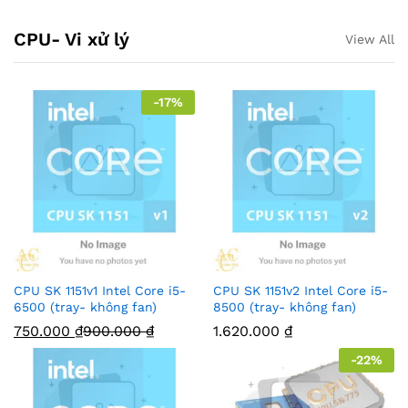
CPU- Vi xử lý
View All
-
17
%
CPU SK 1151v1 Intel Core i5-
CPU SK 1151v2 Intel Core i5-
6500 (tray- không fan)
8500 (tray- không fan)
750.000
₫
900.000
₫
1.620.000
₫
-
22
%