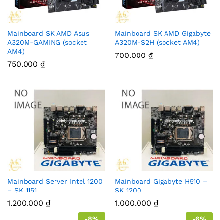
Mainboard SK AMD Asus
Mainboard SK AMD Gigabyte
A320M-GAMING (socket
A320M-S2H (socket AM4)
AM4)
700.000
₫
750.000
₫
Mainboard Server Intel 1200
Mainboard Gigabyte H510 –
– SK 1151
SK 1200
1.200.000
₫
1.000.000
₫
-
8
%
-
6
%