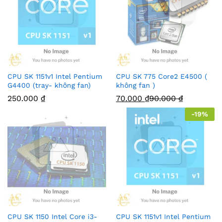
CPU SK 1151v1 Intel Pentium
CPU SK 775 Core2 E4500 (
G4400 (tray- không fan)
không fan )
250.000
₫
70.000
₫
90.000
₫
-
19
%
CPU SK 1150 Intel Core i3-
CPU SK 1151v1 Intel Pentium