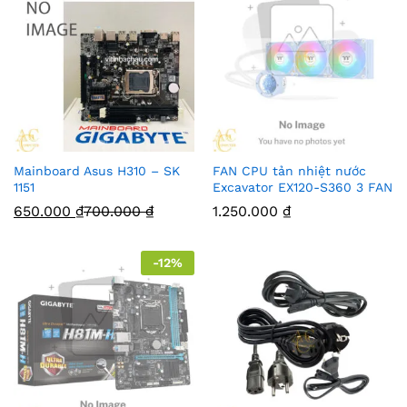
Mainboard Asus H310 – SK
FAN CPU tản nhiệt nước
1151
Excavator EX120-S360 3 FAN
650.000
₫
700.000
₫
1.250.000
₫
-
12
%