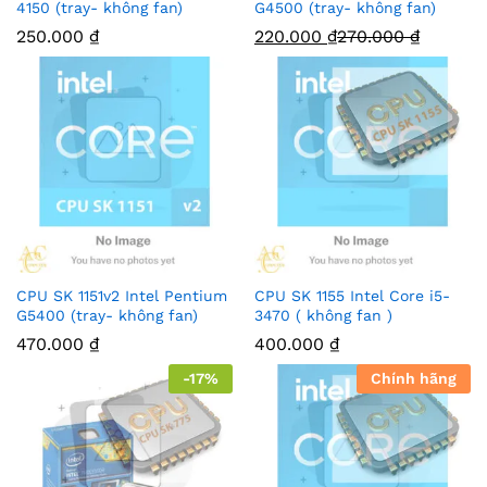
4150 (tray- không fan)
G4500 (tray- không fan)
250.000
₫
220.000
₫
270.000
₫
CPU SK 1151v2 Intel Pentium
CPU SK 1155 Intel Core i5-
G5400 (tray- không fan)
3470 ( không fan )
470.000
₫
400.000
₫
-
17
%
Chính hãng