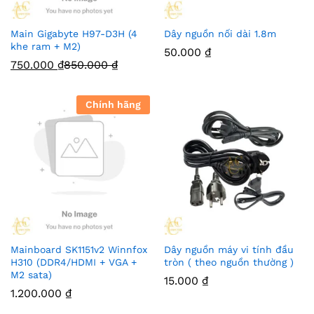
Main Gigabyte H97-D3H (4
Dây nguồn nối dài 1.8m
khe ram + M2)
50.000
₫
750.000
₫
850.000
₫
Chính hãng
Mainboard SK1151v2 Winnfox
Dây nguồn máy vi tính đầu
H310 (DDR4/HDMI + VGA +
tròn ( theo nguồn thường )
M2 sata)
15.000
₫
1.200.000
₫