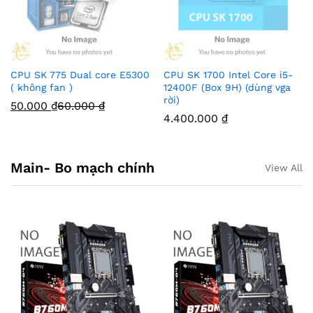
CPU SK 775 Dual core E5300
CPU SK 1700 Intel Core i5-
( không fan )
12400F (Box 9H) (dùng vga
rời)
50.000
₫
60.000
₫
4.400.000
₫
Main- Bo mạch chính
View All