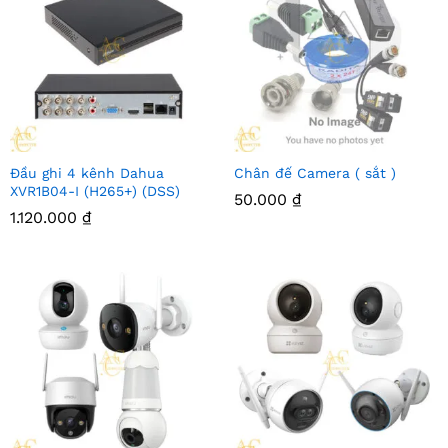
Đầu ghi 4 kênh Dahua
Chân đế Camera ( sắt )
XVR1B04-I (H265+) (DSS)
50.000
₫
1.120.000
₫