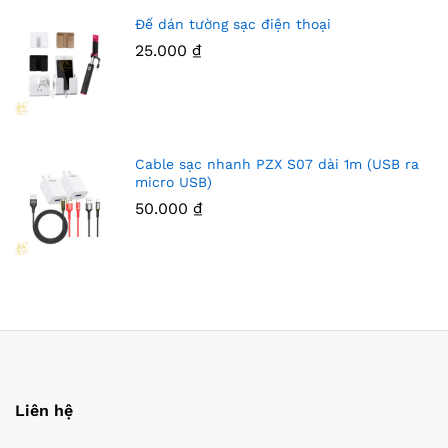
Đế dán tường sạc điện thoại
25.000
₫
Cable sạc nhanh PZX S07 dài 1m (USB ra
micro USB)
50.000
₫
Liên hệ