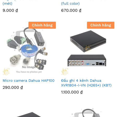
(mét)
(full color)
9.000
₫
670.000
₫
Chính hãng
Chính hãng
Micro camera Dahua HAP100
Đầu ghi 4 kênh Dahua
XVR1B04-I-VN (H265+) (KBT)
290.000
₫
1.100.000
₫